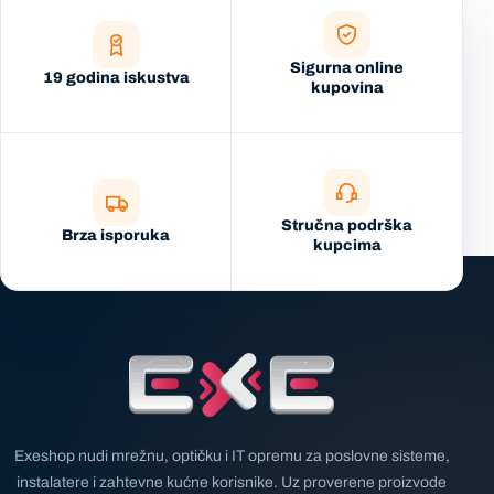
Sigurna online
19 godina iskustva
kupovina
Stručna podrška
Brza isporuka
kupcima
Exeshop nudi mrežnu, optičku i IT opremu za poslovne sisteme,
instalatere i zahtevne kućne korisnike. Uz proverene proizvode