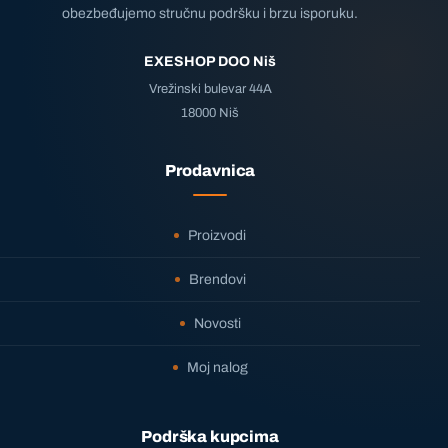
obezbeđujemo stručnu podršku i brzu isporuku.
EXESHOP DOO Niš
Vrežinski bulevar 44A
18000 Niš
Prodavnica
Proizvodi
Brendovi
Novosti
Moj nalog
Podrška kupcima