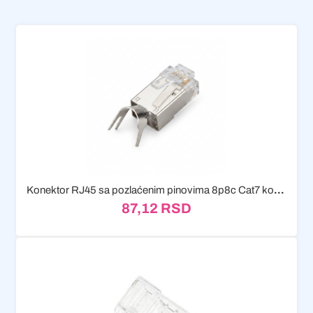
Konektor RJ45 sa pozlaćenim pinovima 8p8c Cat7 komad
87,12
RSD