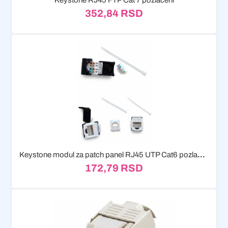
Keystone RJ45 FTP Cat 7 pozlaceni
352,84
RSD
Keystone modul za patch panel RJ45 UTP Cat6 pozlaceni
172,79
RSD