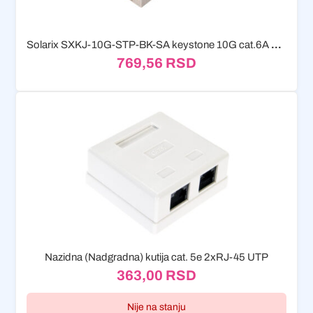
Solarix SXKJ-10G-STP-BK-SA keystone 10G cat.6A STP
769,56
RSD
Nazidna (Nadgradna) kutija cat. 5e 2xRJ-45 UTP
363,00
RSD
Nije na stanju