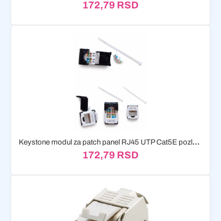
172,79
RSD
Keystone modul za patch panel RJ45 UTP Cat5E pozlaceni
172,79
RSD