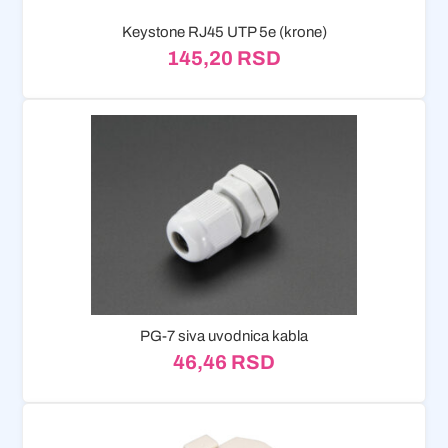
Keystone RJ45 UTP 5e (krone)
145,20
RSD
PG-7 siva uvodnica kabla
46,46
RSD