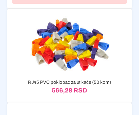
RJ45 PVC poklopac za utikače (50 kom)
566,28
RSD