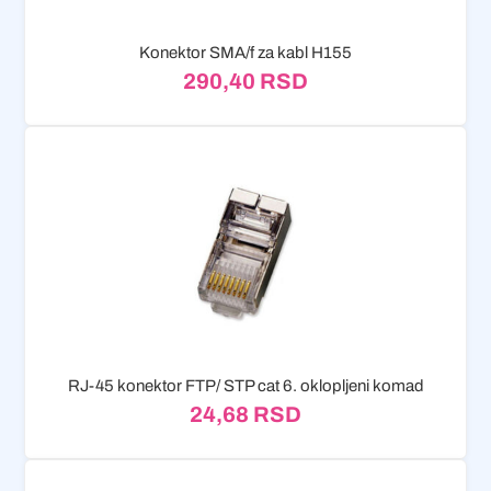
Konektor SMA/f za kabl H155
290,40
RSD
RJ-45 konektor FTP/ STP cat 6. oklopljeni komad
24,68
RSD