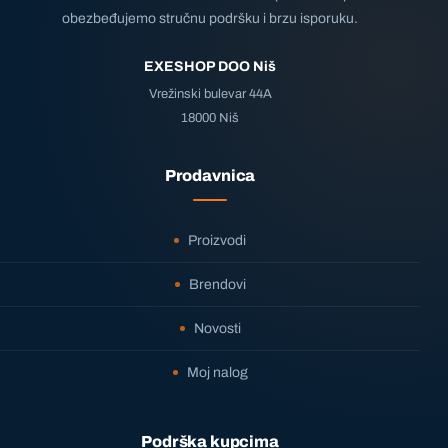
obezbeđujemo stručnu podršku i brzu isporuku.
EXESHOP DOO Niš
Vrežinski bulevar 44A
18000 Niš
Prodavnica
Proizvodi
Brendovi
Novosti
Moj nalog
Podrška kupcima