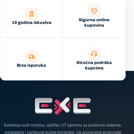
Sigurna online
19 godina iskustva
kupovina
Stručna podrška
Brza isporuka
kupcima
Exeshop nudi mrežnu, optičku i IT opremu za poslovne sisteme,
instalatere i zahtevne kućne korisnike. Uz proverene proizvode