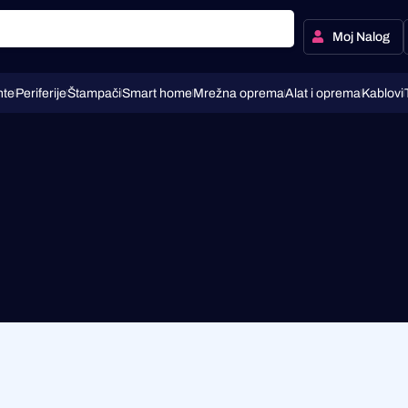
Moj Nalog
te
Periferije
Štampači
Smart home
Mrežna oprema
Alat i oprema
Kablovi