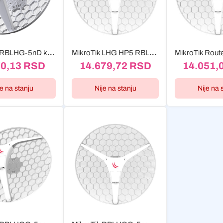
MikroTik RBLHG-5nD komad
MikroTik LHG HP5 RBLHG-5HPND light head grid high power 600mhz...
70,13
RSD
14.679,72
RSD
14.051,
je na stanju
Nije na stanju
Nije na 