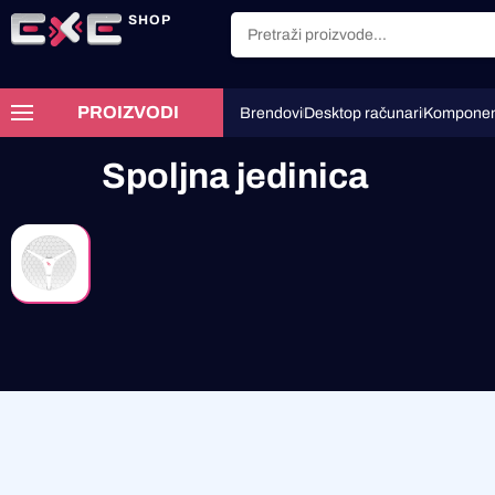
SHOP
PROIZVODI
Brendovi
Desktop računari
Komponen
Spoljna jedinica