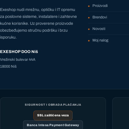
Proizvodi
Exeshop nudi mrežnu, optičku i IT opremu
za poslovne sisteme, instalatere i zahtevne
Brendovi
kućne korisnike. Uz proverene proizvode
Novosti
obezbeđujemo stručnu podršku i brzu
isporuku.
Moj nalog
EXESHOP DOO Niš
Vrežinski bulevar 44A
18000 Niš
SIGURNOST I OBRADA PLAĆANJA
SSL zaštićena veza
Banca Intesa Payment Gateway