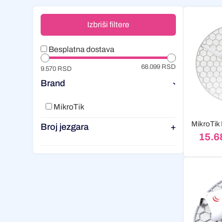
Izbriši filtere
Besplatna dostava
68.099 RSD
9.570 RSD
Brand
-
MikroTik
Broj jezgara
+
15.6