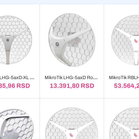
MikroTik LHG-5axD-XL RouterOS L3 EU
MikroTik LHG-5axD RouterOS L3 EU
85,96
RSD
13.391,80
RSD
53.564,