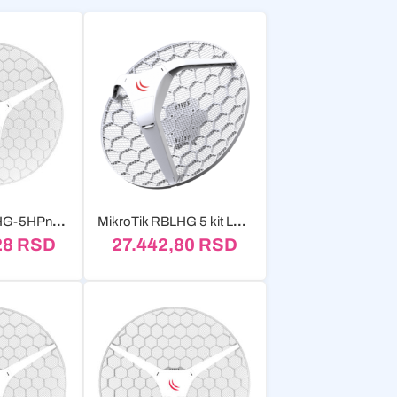
MikroTik RBLHG-5HPnD-XL4pack LHG XL 4pack
MikroTik RBLHG 5 kit LHG 5 (3 kom u pakovanju)
28
RSD
27.442,80
RSD