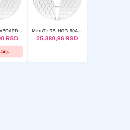
MikroTik RouterBOARD RBLHG-5HPnD-XL, LHG XL HP5
MikroTik RBLHGG-60AD LHG 60G 60GHZ
00
RSD
25.380,96
RSD
stanju