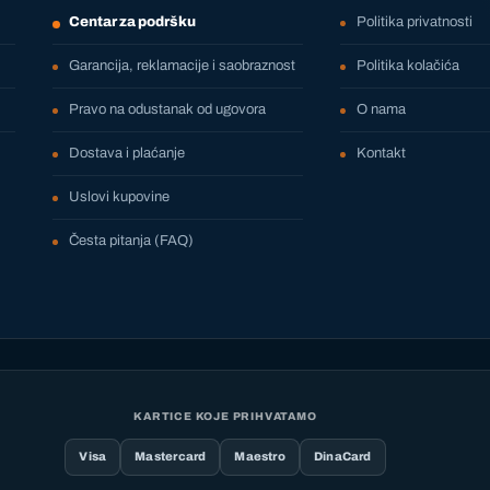
Centar za podršku
Politika privatnosti
Garancija, reklamacije i saobraznost
Politika kolačića
Pravo na odustanak od ugovora
O nama
Dostava i plaćanje
Kontakt
Uslovi kupovine
Česta pitanja (FAQ)
KARTICE KOJE PRIHVATAMO
Visa
Mastercard
Maestro
DinaCard