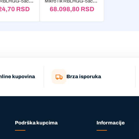
MikroTik RBLHGG-5acD-XL bulk
MikroTik RBLHGG-5acD-XL4pack with RouterOS L3
24,70
RSD
68.098,80
RSD
nline kupovina
Brza isporuka
Podrška kupcima
Informacije