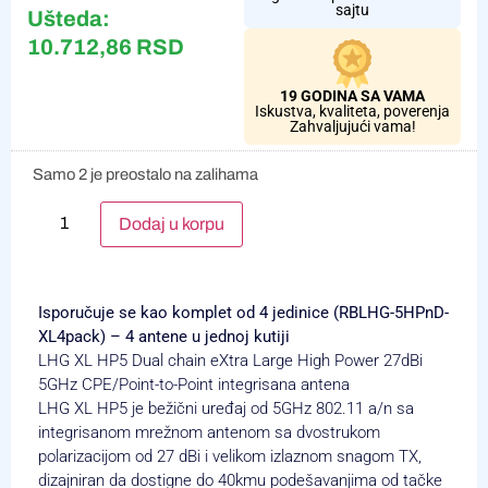
sajtu
Ušteda:
10.712,86
RSD
19 GODINA SA VAMA
Iskustva, kvaliteta, poverenja
Zahvaljujući vama!
Samo 2 je preostalo na zalihama
Alternative:
Dodaj u korpu
Isporučuje se kao komplet od 4 jedinice (RBLHG-5HPnD-
XL4pack) – 4 antene u jednoj kutiji
LHG XL HP5
Dual chain eXtra Large High Power 27dBi
5GHz CPE/Point-to-Point integrisana antena
LHG XL HP5 je bežični uređaj od 5GHz 802.11 a/n sa
integrisanom mrežnom antenom sa dvostrukom
polarizacijom od 27 dBi i velikom izlaznom snagom TX,
dizajniran da dostigne do 40kmu podešavanjima od tačke