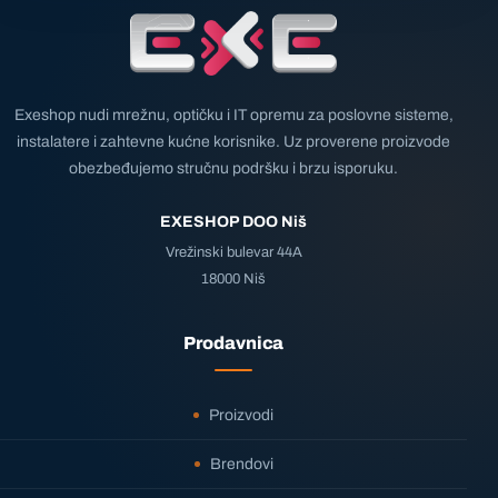
Exeshop nudi mrežnu, optičku i IT opremu za poslovne sisteme,
instalatere i zahtevne kućne korisnike. Uz proverene proizvode
obezbeđujemo stručnu podršku i brzu isporuku.
EXESHOP DOO Niš
Vrežinski bulevar 44A
18000 Niš
Prodavnica
Proizvodi
Brendovi