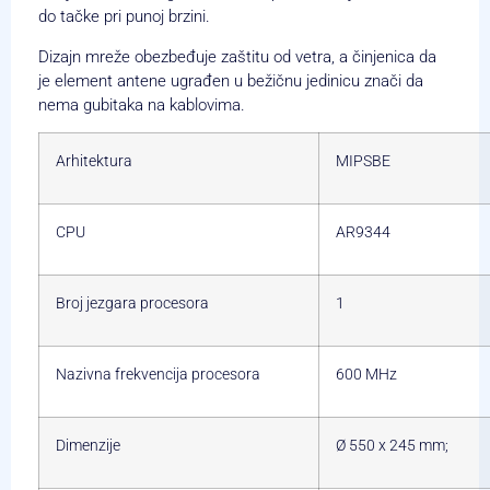
do tačke pri punoj brzini.
Dizajn mreže obezbeđuje zaštitu od vetra, a činjenica da
je element antene ugrađen u bežičnu jedinicu znači da
nema gubitaka na kablovima.
Arhitektura
MIPSBE
CPU
AR9344
Broj jezgara procesora
1
Nazivna frekvencija procesora
600 MHz
Dimenzije
Ø 550 x 245 mm;