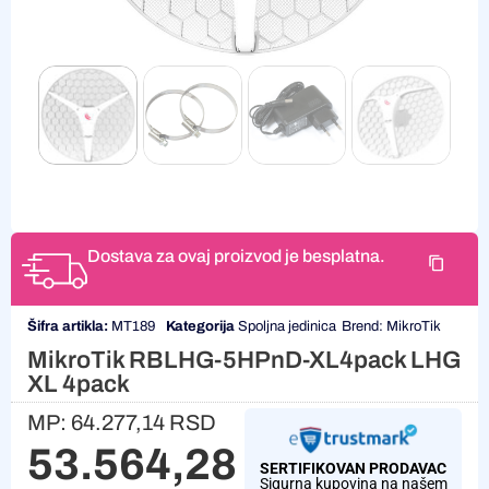
Dostava za ovaj proizvod je besplatna.
Šifra artikla:
MT189
Kategorija
Spoljna jedinica
Brend:
MikroTik
MikroTik RBLHG-5HPnD-XL4pack LHG
XL 4pack
MP:
64.277,14
RSD
53.564,28
RSD
SERTIFIKOVAN PRODAVAC
Sigurna kupovina na našem