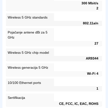
300 Mbit/s
2
Wireless 5 GHz standards
802.11a/n
Pojačanje antene dBi za 5
GHz
27
Wireless 5 GHz chip model
AR9344
Wireless generacija 5 GHz
Wi-Fi 4
10/100 Ethernet ports
1
Sertifikacija
CE, FCC, IC, EAC, ROHS