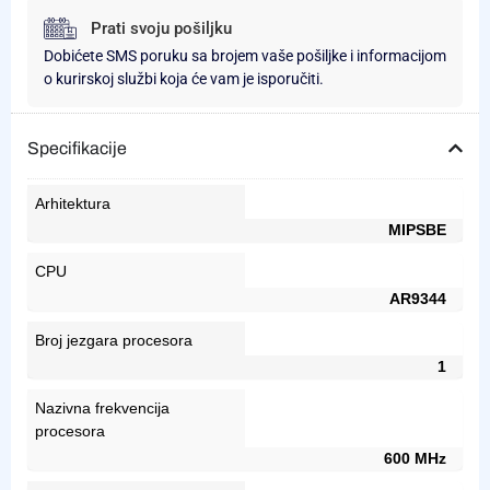
Prati svoju pošiljku
Dobićete SMS poruku sa brojem vaše pošiljke i informacijom
o kurirskoj službi koja će vam je isporučiti.
Specifikacije
Arhitektura
MIPSBE
CPU
AR9344
Broj jezgara procesora
1
Nazivna frekvencija
procesora
600 MHz