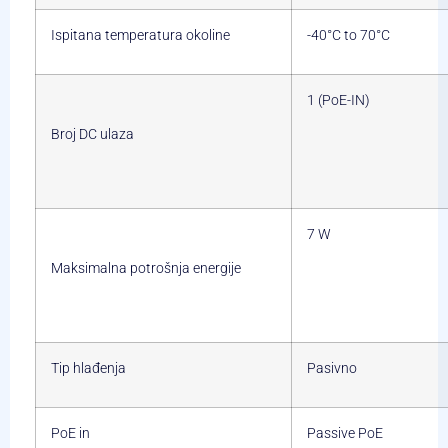
Ispitana temperatura okoline
-40°C to 70°C
1 (PoE-IN)
Broj DC ulaza
7 W
Maksimalna potrošnja energije
Tip hlađenja
Pasivno
PoE in
Passive PoE