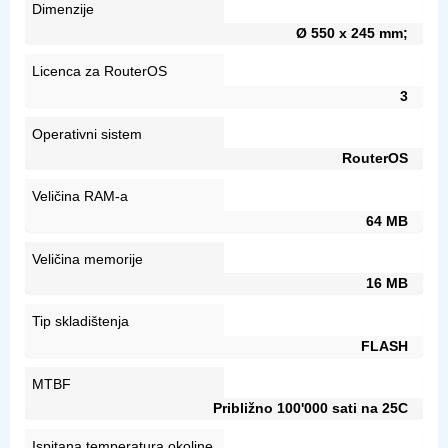
Dimenzije
Ø 550 x 245 mm;
Licenca za RouterOS
3
Operativni sistem
RouterOS
Veličina RAM-a
64 MB
Veličina memorije
16 MB
Tip skladištenja
FLASH
MTBF
Približno 100'000 sati na 25C
Ispitana temperatura okoline