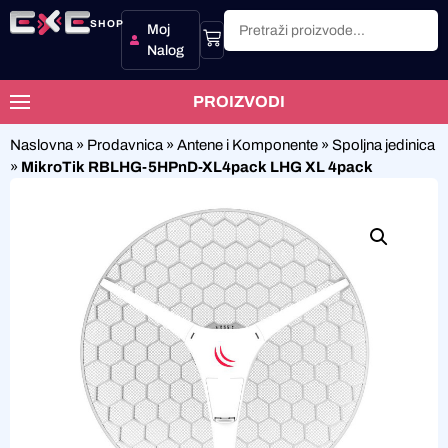
SHOP
Moj
Nalog
PROIZVODI
Naslovna
»
Prodavnica
»
Antene i Komponente
»
Spoljna jedinica
»
MikroTik RBLHG-5HPnD-XL4pack LHG XL 4pack