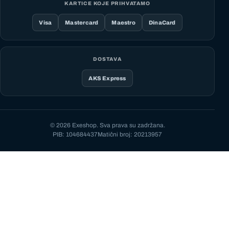
KARTICE KOJE PRIHVATAMO
Visa
Mastercard
Maestro
DinaCard
DOSTAVA
AKS Express
© 2026 Exeshop. Sva prava su zadržana.
PIB: 104684437
Matični broj: 20213957