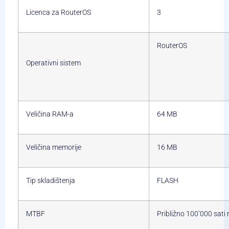
Licenca za RouterOS
3
RouterOS
Operativni sistem
Veličina RAM-a
64 MB
Veličina memorije
16 MB
Tip skladištenja
FLASH
MTBF
Približno 100’000 sati