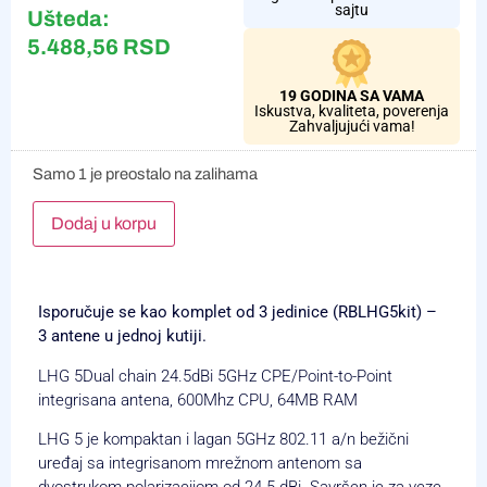
sajtu
Ušteda:
5.488,56
RSD
19 GODINA SA VAMA
Iskustva, kvaliteta, poverenja
Zahvaljujući vama!
Samo 1 je preostalo na zalihama
Alternative:
Dodaj u korpu
Isporučuje se kao komplet od 3 jedinice (RBLHG5kit) –
3 antene u jednoj kutiji.
LHG 5
Dual chain 24.5dBi 5GHz CPE/Point-to-Point
integrisana antena, 600Mhz CPU, 64MB RAM
LHG 5 je kompaktan i lagan 5GHz 802.11 a/n bežični
uređaj sa integrisanom mrežnom antenom sa