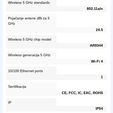
Wireless 5 GHz standards
802.11a/n
Pojačanje antene dBi za 5
GHz
24.5
Wireless 5 GHz chip model
AR9344
Wireless generacija 5 GHz
Wi-Fi 4
10/100 Ethernet ports
1
Sertifikacija
CE, FCC, IC, EAC, ROHS
IP
IP54