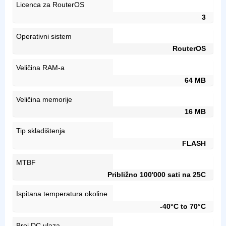
Licenca za RouterOS
3
Operativni sistem
RouterOS
Veličina RAM-a
64 MB
Veličina memorije
16 MB
Tip skladištenja
FLASH
MTBF
Približno 100'000 sati na 25C
Ispitana temperatura okoline
-40°C to 70°C
Broj DC ulaza