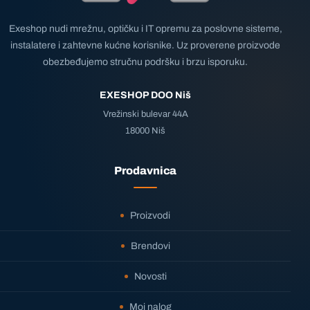
Exeshop nudi mrežnu, optičku i IT opremu za poslovne sisteme,
instalatere i zahtevne kućne korisnike. Uz proverene proizvode
obezbeđujemo stručnu podršku i brzu isporuku.
EXESHOP DOO Niš
Vrežinski bulevar 44A
18000 Niš
Prodavnica
Proizvodi
Brendovi
Novosti
Moj nalog