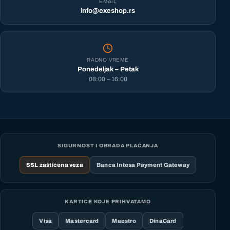
EMAIL
info@exeshop.rs
RADNO VREME
Ponedeljak – Petak
08:00 – 16:00
SIGURNOST I OBRADA PLAĆANJA
SSL zaštićena veza
Banca Intesa Payment Gateway
KARTICE KOJE PRIHVATAMO
Visa
Mastercard
Maestro
DinaCard