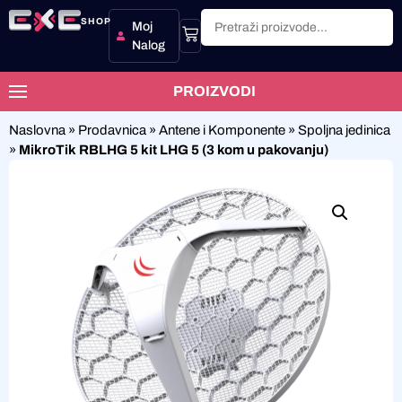
SHOP
Moj
Nalog
PROIZVODI
Naslovna
»
Prodavnica
»
Antene i Komponente
»
Spoljna jedinica
»
MikroTik RBLHG 5 kit LHG 5 (3 kom u pakovanju)