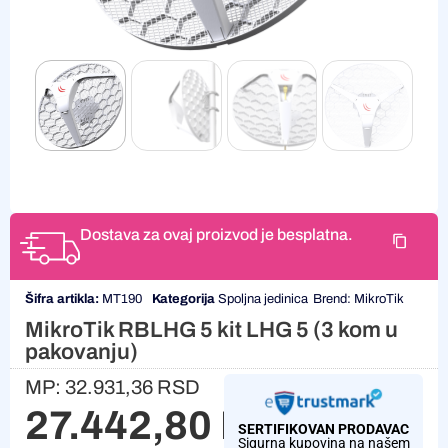
Dostava za ovaj proizvod je besplatna.
Šifra artikla:
MT190
Kategorija
Spoljna jedinica
Brend:
MikroTik
MikroTik RBLHG 5 kit LHG 5 (3 kom u
pakovanju)
MP:
32.931,36
RSD
27.442,80
RSD
SERTIFIKOVAN PRODAVAC
Sigurna kupovina na našem