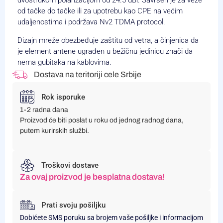
dvostrukom polarizacijom od 24.5 dBi. Savršen je za veze
od tačke do tačke ili za upotrebu kao CPE na većim
udaljenostima i podržava Nv2 TDMA protocol.
Dizajn mreže obezbeđuje zaštitu od vetra, a činjenica da
je element antene ugrađen u bežičnu jedinicu znači da
nema gubitaka na kablovima.
Dostava na teritoriji cele Srbije
Rok isporuke
1-2 radna dana
Proizvod će biti poslat u roku od jednog radnog dana,
putem kurirskih službi.
Troškovi dostave
Za ovaj proizvod je besplatna dostava!
Prati svoju pošiljku
Dobićete SMS poruku sa brojem vaše pošiljke i informacijom