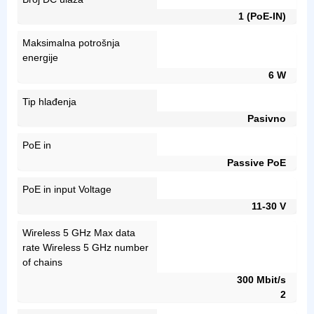
1 (PoE-IN)
Maksimalna potrošnja
energije
6 W
Tip hlađenja
Pasivno
PoE in
Passive PoE
PoE in input Voltage
11-30 V
Wireless 5 GHz Max data
rate Wireless 5 GHz number
of chains
300 Mbit/s
2