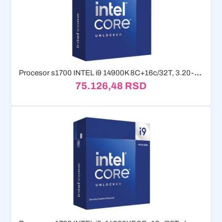
Procesor s1700 INTEL i9 14900K 8C+16c/32T, 3.20-6.00GHz, box
75.126,48
RSD