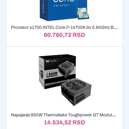
Procesor s1700 INTEL Core i7-14700K do 5.60GHz Box
60.780,72
RSD
Napajanje 850W Thermaltake Toughpower GT Modular, 80+Gold/ATX3.1/PS-TPT-0850FNFA
14.534,52
RSD