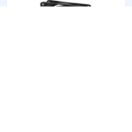
Kuler 92mm Arctic F9 Silent
580,80
RSD
Nije na stanju