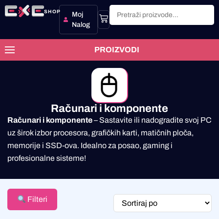
SHOP
Moj
Nalog
PROIZVODI
Računari i komponente
Računari i komponente
– Sastavite ili nadogradite svoj PC
uz širok izbor procesora, grafičkih karti, matičnih ploča,
memorije i SSD-ova. Idealno za posao, gaming i
profesionalne sisteme!
Filteri