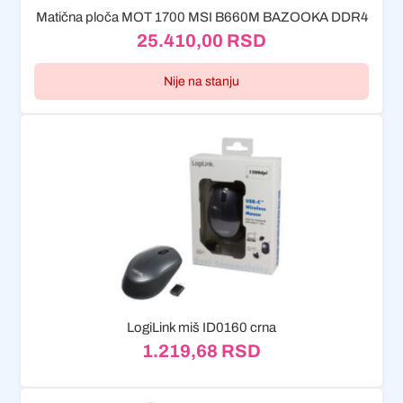
Matična ploča MOT 1700 MSI B660M BAZOOKA DDR4
25.410,00
RSD
Nije na stanju
LogiLink miš ID0160 crna
1.219,68
RSD