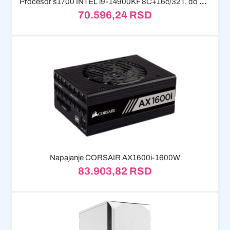
Procesor s1700 INTEL i9-14900KF 8C+16c/32T, do 6.00GHz
70.596,24
RSD
Napajanje CORSAIR AX1600i-1600W
83.903,82
RSD