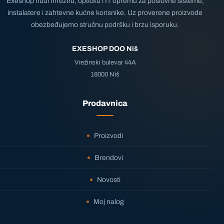
Exeshop nudi mrežnu, optičku i IT opremu za poslovne sisteme,
instalatere i zahtevne kućne korisnike. Uz proverene proizvode
obezbeđujemo stručnu podršku i brzu isporuku.
EXESHOP DOO Niš
Vrežinski bulevar 44A
18000 Niš
Prodavnica
Proizvodi
Brendovi
Novosti
Moj nalog