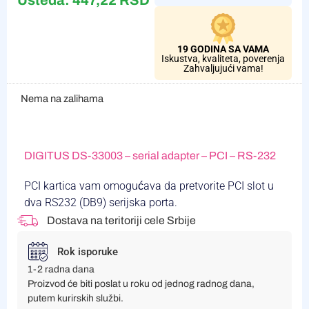
Ušteda:
447,22
RSD
19 GODINA SA VAMA
Iskustva, kvaliteta, poverenja
Zahvaljujući vama!
Nema na zalihama
DIGITUS DS-33003 – serial adapter – PCI – RS-232
PCI kartica vam omogućava da pretvorite PCI slot u
dva RS232 (DB9) serijska porta.
Dostava na teritoriji cele Srbije
Rok isporuke
1-2 radna dana
Proizvod će biti poslat u roku od jednog radnog dana,
putem kurirskih službi.