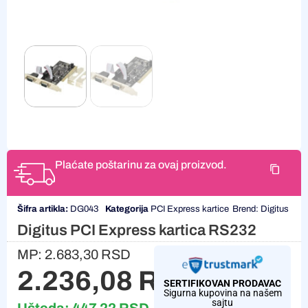
Plaćate poštarinu za ovaj proizvod.
Šifra artikla:
DG043
Kategorija
PCI Express kartice
Brend:
Digitus
Digitus PCI Express kartica RS232
MP:
2.683,30
RSD
2.236,08
RSD
SERTIFIKOVAN PRODAVAC
Sigurna kupovina na našem
sajtu