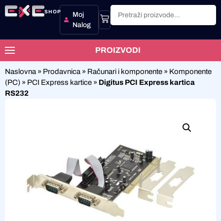
SHOP
Moj
Nalog
PROIZVODI
Naslovna
»
Prodavnica
»
Računari i komponente
»
Komponente
(PC)
»
PCI Express kartice
»
Digitus PCI Express kartica
RS232