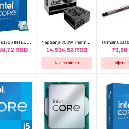
Procesor s1700 INTEL Core i7-14700K do 5.60GHz Box
Napajanje 850W Thermaltake Toughpower GT Modular, 80+Gold/ATX3.1/PS-TPT-0850FNFA
80,72
RSD
14.534,52
RSD
79,86
Nije na stanju
Nije na 