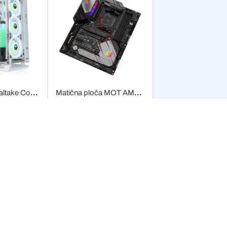
Kućište Thermaltake Core P3 TG Pro Snow White
Matična ploča MOT AM4 Asrock B550 Phantom Gaming Velocita
40
RSD
29.330,40
RSD
stanju
Nije na stanju