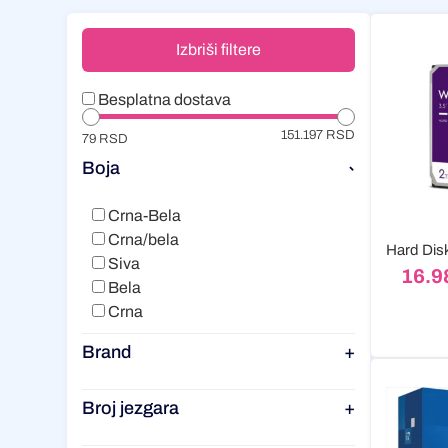
Izbriši filtere
Besplatna dostava
151.197 RSD
79 RSD
Boja
-
Crna-Bela
Crna/bela
Siva
16.9
Bela
Crna
Brand
+
Broj jezgara
+