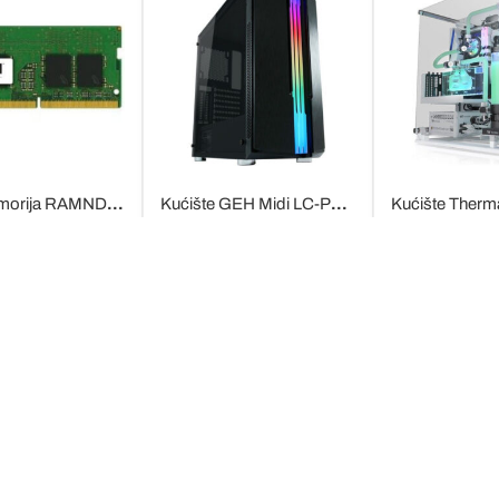
RAM memorija RAMNDDR4 SO 2400 4GB Crucial
Kućište GEH Midi LC-Power 702B
81,28
RSD
8.131,20
RSD
24.248,
je na stanju
Nije na 