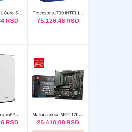
Procesor INTEL Core i5-14600K 14-Core 3.50GHz (5.30GHz) Box
Procesor s1700 INTEL i9 14900K 8C+16c/32T, 3.20-6.00GHz, box
64
RSD
75.126,48
RSD
Kućište Midi be quiet!PURE BASE 500 white
Matična ploča MOT 1700 MSI B660M BAZOOKA DDR4
16
RSD
25.410,00
RSD