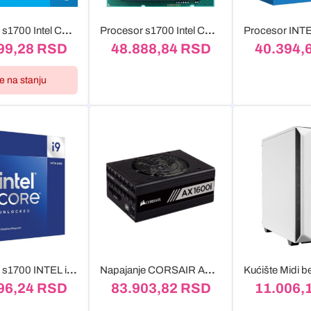
Procesor s1700 Intel Core i5-14600KF 2.6GHz (5.30 GHz) Tray
Procesor s1700 Intel Core i7-14700F 2.10GHz- Tray
99,28
RSD
48.888,84
RSD
40.394,
je na stanju
Procesor s1700 INTEL i9-14900KF 8C+16c/32T, do 6.00GHz
Napajanje CORSAIR AX1600i-1600W
96,24
RSD
83.903,82
RSD
11.006,