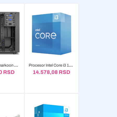
Kućište Midi Sharkoon VS4-V USB3.0 black
Procesor Intel Core i3 10105/3.7GHz Box 4-Core, 4,4GHz
20
RSD
14.578,08
RSD