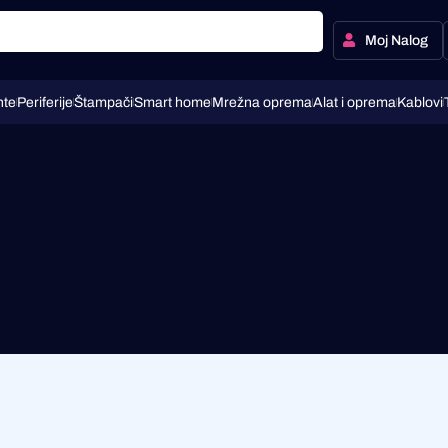
Moj Nalog
te
Periferije
Štampači
Smart home
Mrežna oprema
Alat i oprema
Kablovi