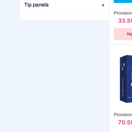
Tip panela
+
33.5
Ni
70.5