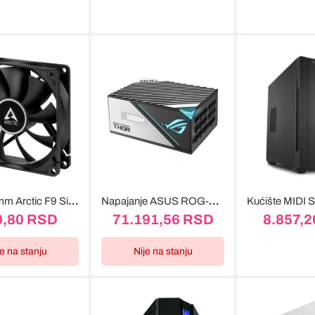
Kuler 92mm Arctic F9 Silent
Napajanje ASUS ROG-THOR-1200P2-GAMING 1200W
0,80
RSD
71.191,56
RSD
8.857,
je na stanju
Nije na stanju