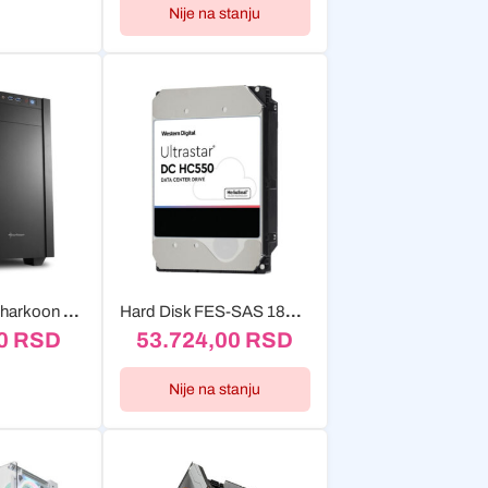
Nije na stanju
Kućište MIDI Sharkoon S1000
Hard Disk FES-SAS 18TB WD Ultrastar DC HC550 0F38353 7200RPM...
20
RSD
53.724,00
RSD
Nije na stanju