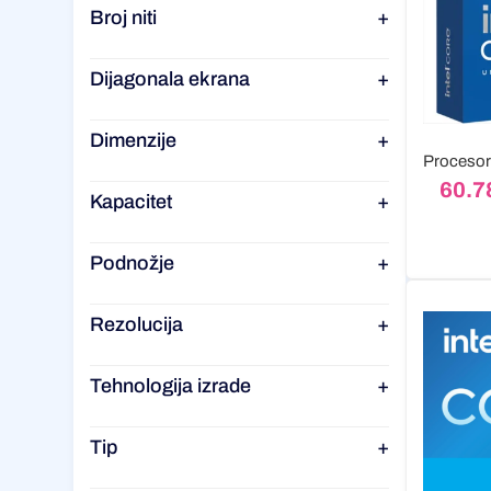
Broj niti
+
Dijagonala ekrana
+
Dimenzije
+
60.7
Kapacitet
+
Podnožje
+
Rezolucija
+
Tehnologija izrade
+
Tip
+