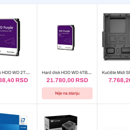
Hard Disk HDD WD 2TB WD23PURZ SATA3 256MB 5400rpm
Hard disk HDD WD 4TB WD43PURZ SATA3 256MB Purple
88,40
RSD
21.780,00
RSD
7.768,
Nije na stanju