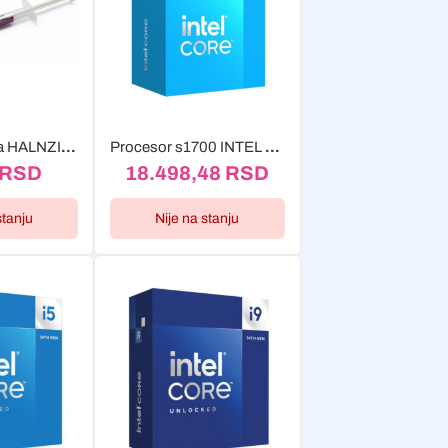
Termalna pasta HALNZIYE HY880 1g
Procesor s1700 INTEL Core i3-14100 4-Core 3.50GHz (4.70GHz) Box
RSD
18.498,48
RSD
stanju
Nije na stanju