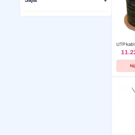
Sajla
+
11.2
Ni