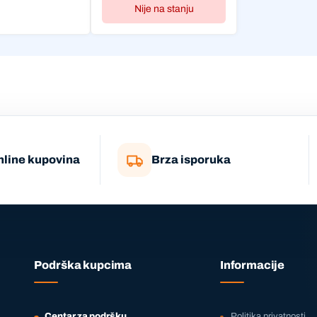
Nije na stanju
nline kupovina
Brza isporuka
Podrška kupcima
Informacije
Centar za podršku
Politika privatnosti