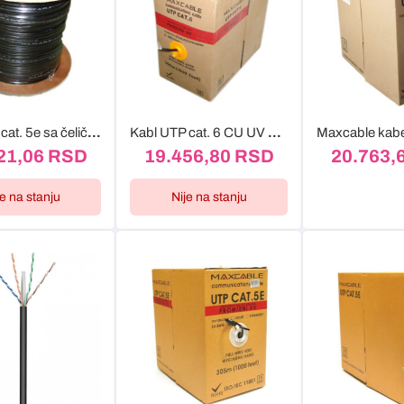
UTP kabl cat. 5e sa čeličnim messenger out, CU
Kabl UTP cat. 6 CU UV crni 305m
21,06
RSD
19.456,80
RSD
20.763,
je na stanju
Nije na stanju