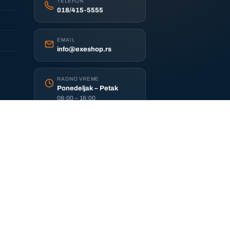
TELEFON
018/415-5555
EMAIL
info@exeshop.rs
RADNO VREME
Ponedeljak – Petak
08:00 – 16:00
DOSTAVA
AKS Express