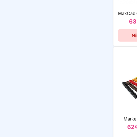
63
Ni
Marker
62