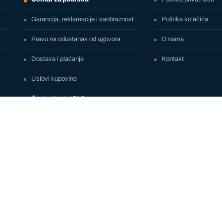
Garancija, reklamacije i saobraznost
Politika kolačića
Pravo na odustanak od ugovora
O nama
Dostava i plaćanje
Kontakt
Uslovi kupovine
Česta pitanja (FAQ)
KARTICE KOJE PRIHVATAMO
Visa
Mastercard
Maestro
DinaCard