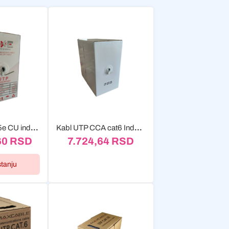
Kabl UTP, cat 5e CU indoor ExeLink 305m
Kabl UTP CCA cat6 Indoor ExeLink 305m
60
RSD
7.724,64
RSD
stanju