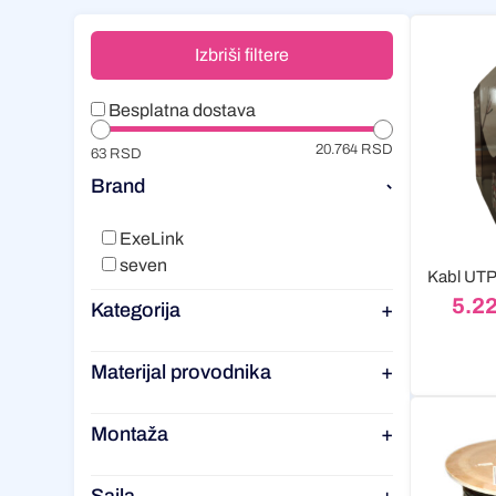
Izbriši filtere
Besplatna dostava
20.764 RSD
63 RSD
Brand
-
ExeLink
seven
5.2
Kategorija
+
Materijal provodnika
+
Montaža
+