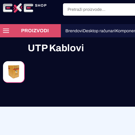
SHOP
PROIZVODI
Brendovi
Desktop računari
Komponen
UTP Kablovi