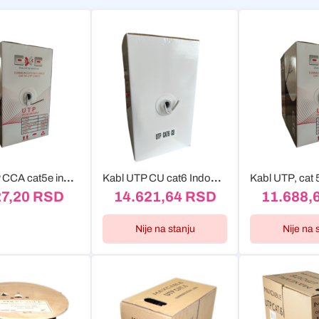
Kabl UTP CCA cat5e indoor ExeLink 305m
Kabl UTP CU cat6 Indoor ExeLink 305m
27,20
RSD
14.621,64
RSD
11.688,
Nije na stanju
Nije na 