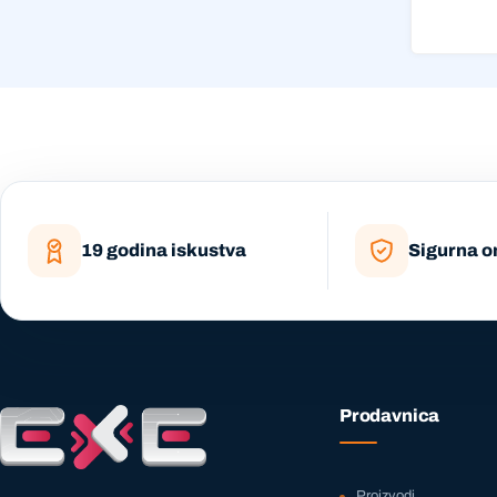
19 godina iskustva
Sigurna o
Prodavnica
Proizvodi