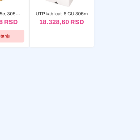
Kabl UTP, cat. 5e, 305m, CCA
UTP kabl cat. 6 CU 305m
88
RSD
18.328,60
RSD
stanju