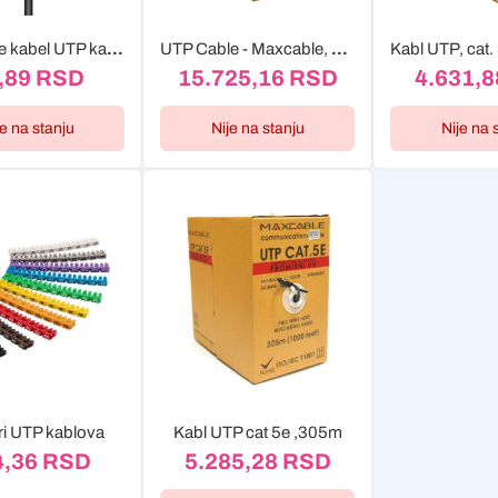
MaxCable kabel UTP kat.6 CU UV crni 1m
UTP Cable - Maxcable, cat. 5e, 305m, outdoor, CU otporan...
,89
RSD
15.725,16
RSD
4.631,
je na stanju
Nije na stanju
Nije na 
i UTP kablova
Kabl UTP cat 5e ,305m
4,36
RSD
5.285,28
RSD