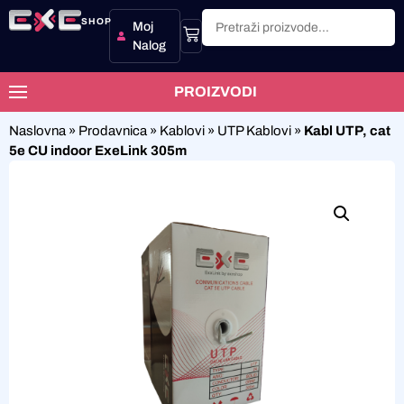
SHOP
Moj
Nalog
PROIZVODI
Naslovna
»
Prodavnica
»
Kablovi
»
UTP Kablovi
»
Kabl UTP, cat
5e CU indoor ExeLink 305m