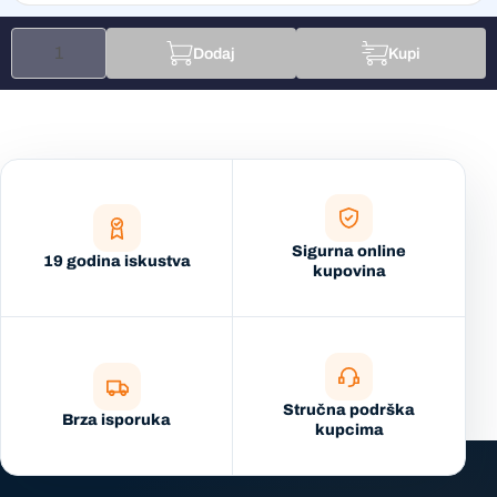
Dodaj
Kupi
Sigurna online
19 godina iskustva
kupovina
Stručna podrška
Brza isporuka
kupcima