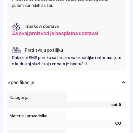
putem kurirskih službi.
Troškovi dostave
Za ovaj proizvod je besplatna dostava!
Prati svoju pošiljku
Dobićete SMS poruku sa brojem vaše pošiljke i informacijom
o kurirskoj službi koja će vam je isporučiti.
Specifikacije
Kategorija
cat 5
Materijal provodnika
CU