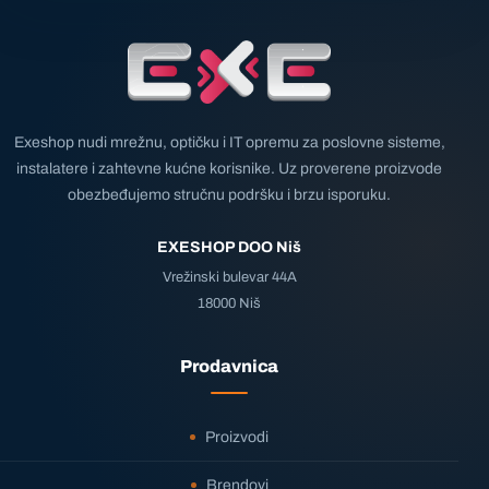
Exeshop nudi mrežnu, optičku i IT opremu za poslovne sisteme,
instalatere i zahtevne kućne korisnike. Uz proverene proizvode
obezbeđujemo stručnu podršku i brzu isporuku.
EXESHOP DOO Niš
Vrežinski bulevar 44A
18000 Niš
Prodavnica
Proizvodi
Brendovi