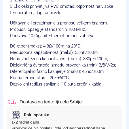
3.Ekološki prihvatljiva PVC omotač, otpornost na visoke
temperature, dug radni vek.
Učitavanje i preuzimanje u prenosu velikom brzinom.
Propusni opseg je standardnih 100 MHz.
Podržava 10-Gigabit Ethernet prenos zahteva.
DC otpor (maks): 4.8Ω/100m na 20°C;
Međusobna kapacitivnost (maks): 5.6nF/100m;
Neuravnotežena kapacitivnost (maks): 330pF/100m;
Dielektrična čvrstoća između provodnika (min): 2,5kV/2s;
Diferencijalno fazno kašnjenje (maks): 45ns/100m;
Radna temperatura: -20~+60°C;
Dozvoljeni radijus savijanja: 10 puta prečnik kabla.
Dostava na teritoriji cele Srbije
Rok isporuke
1-2 radna dana
Proizvod će biti poslat u roku od jednog radnog dana,