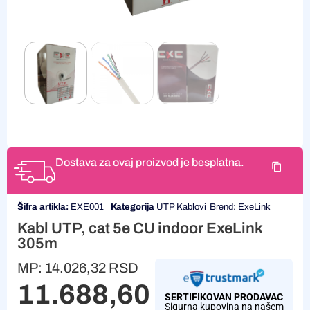
Dostava za ovaj proizvod je besplatna.
Šifra artikla:
EXE001
Kategorija
UTP Kablovi
Brend:
ExeLink
Kabl UTP, cat 5e CU indoor ExeLink
305m
MP:
14.026,32
RSD
11.688,60
RSD
SERTIFIKOVAN PRODAVAC
Sigurna kupovina na našem