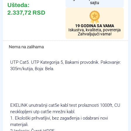
sajtu
Ušteda:
2.337,72
RSD
19 GODINA SA VAMA
Iskustva, kvaliteta, poverenja
Zahvaljujući vama!
Nema na zalihama
UTP Cat5. UTP Kategorija 5, Bakarni provodnik. Pakovanje:
305m/kutija, Boja: Bela.
EXELINK unutrašnji cat5e kabl test prolaznosti 1000ft, CU
neoklopljeni utp cat5e mrežni kabl.
1. Ekološki prihvatljivi, bez zagađenja i odabrani novi
materijali.
2.Izolacija: Čvrsti HDPE.