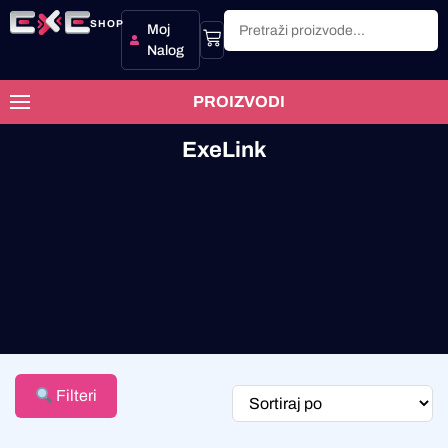
SHOP
Moj
Nalog
PROIZVODI
ExeLink
Filteri