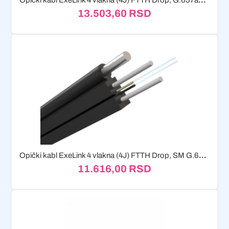
Opički kabl ExeLink 4 vlakna (4J) FTTH Drop, G.657a1, 1km...
13.503,60
RSD
Opički kabl ExeLink 4 vlakna (4J) FTTH Drop, SM G.657a1,...
11.616,00
RSD