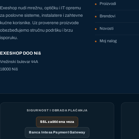
Proizvodi
Exeshop nudi mrežnu, optičku i IT opremu
za poslovne sisteme, instalatere i zahtevne
Brendovi
kućne korisnike. Uz proverene proizvode
Novosti
obezbeđujemo stručnu podršku i brzu
isporuku.
Moj nalog
EXESHOP DOO Niš
Vrežinski bulevar 44A
18000 Niš
SIGURNOST I OBRADA PLAĆANJA
SSL zaštićena veza
Banca Intesa Payment Gateway