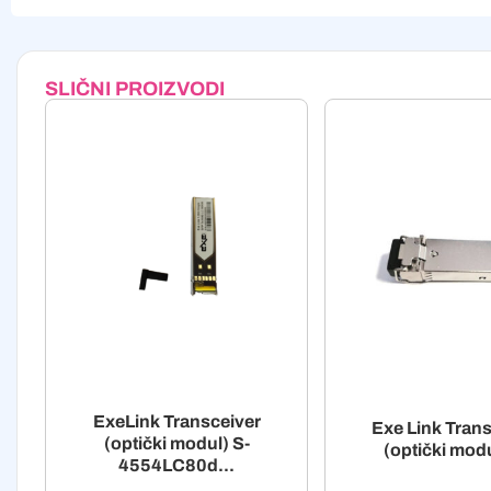
Alternative:
SLIČNI PROIZVODI
ExeLink Transceiver
Exe Link Trans
(optički modul) S-
(optički modu
4554LC80d...