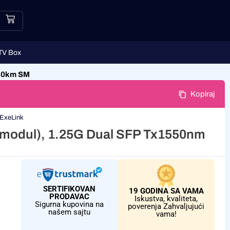
TV Box
 80km SM
Kopiraj
ExeLink
ki modul), 1.25G Dual SFP Tx1550nm
SERTIFIKOVAN
19 GODINA SA VAMA
PRODAVAC
Iskustva, kvaliteta,
Sigurna kupovina na
poverenja Zahvaljujući
našem sajtu
vama!