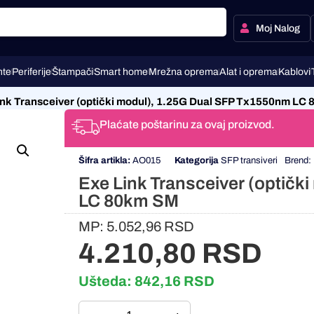
Moj Nalog
te
Periferije
Štampači
Smart home
Mrežna oprema
Alat i oprema
Kablovi
ink Transceiver (optički modul), 1.25G Dual SFP Tx1550nm LC
Plaćate poštarinu za ovaj proizvod.
Šifra artikla:
AO015
Kategorija
SFP transiveri
Brend:
Exe Link Transceiver (optič
LC 80km SM
MP:
5.052,96
RSD
4.210,80
RSD
Ušteda:
842,16
RSD