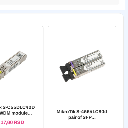
ik S-C55DLC40D
MikroTik S-4554LC80d
WDM module...
pair of SFP...
517,60
RSD