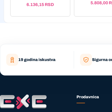
5.808,00
R
6.136,15
RSD
19 godina iskustva
Sigurna o
Prodavnica