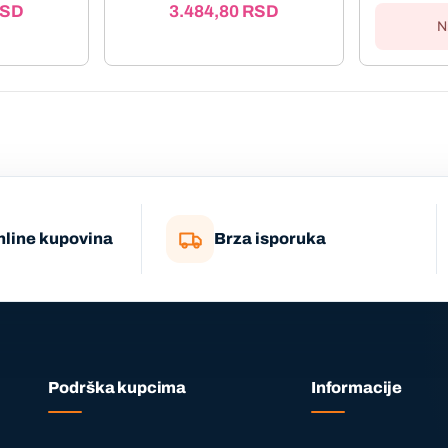
SD
3.484,80
RSD
N
nline kupovina
Brza isporuka
Podrška kupcima
Informacije