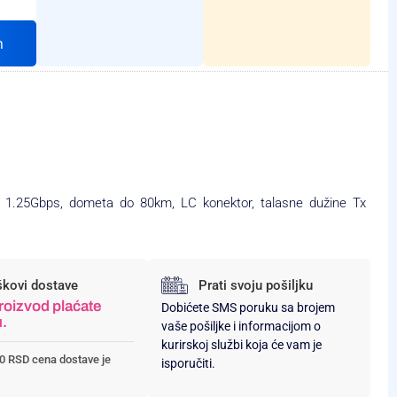
h
o 1.25Gbps, dometa do 80km, LC konektor, talasne dužine Tx
škovi dostave
Prati svoju pošiljku
roizvod plaćate
Dobićete SMS poruku sa brojem
u.
vaše pošiljke i informacijom o
kurirskoj službi koja će vam je
0 RSD cena dostave je
isporučiti.