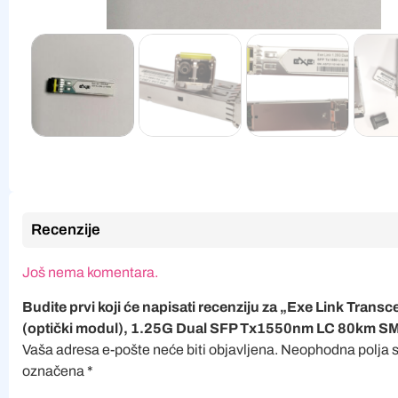
Recenzije
Još nema komentara.
Budite prvi koji će napisati recenziju za „Exe Link Transc
(optički modul), 1.25G Dual SFP Tx1550nm LC 80km S
Vaša adresa e-pošte neće biti objavljena.
Neophodna polja 
označena
*