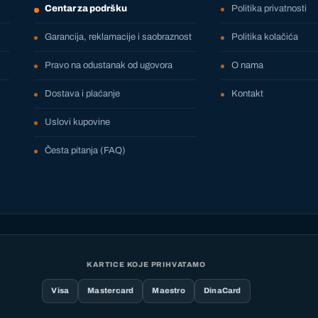
Centar za podršku
Politika privatnosti
Garancija, reklamacije i saobraznost
Politika kolačića
Pravo na odustanak od ugovora
O nama
Dostava i plaćanje
Kontakt
Uslovi kupovine
Česta pitanja (FAQ)
KARTICE KOJE PRIHVATAMO
Visa
Mastercard
Maestro
DinaCard