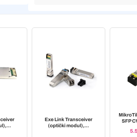
MikroT
ceiver
Exe Link Transceiver
SFP C
l),...
(optički modul),...
5.