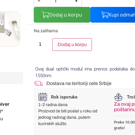
−
+
Dodaj u korpu
Kupi odma
Na zalihama
Alternative:
Dodaj u korpu
Ovaj dual optički modul ima prenos podataka d
1550nm.
Dostava na teritoriji cele Srbije
Rok isporuke
Tro
Za ovaj p
eiver
1-2 radna dana
poštarin
M“
Proizvod će biti poslat u roku od
jednog radnog dana, putem
su
Preko 10.00
kurirskih službi.
gratis!