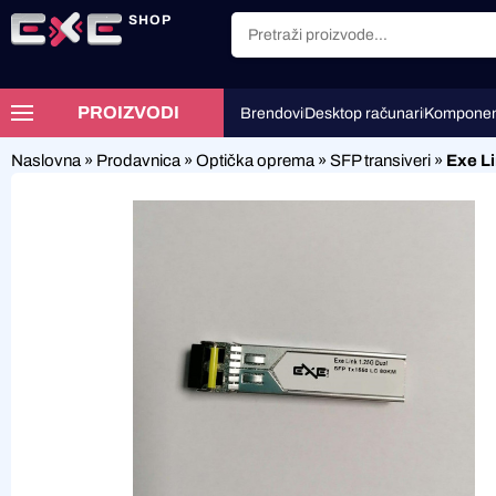
SHOP
PROIZVODI
Brendovi
Desktop računari
Komponen
Naslovna
»
Prodavnica
»
Optička oprema
»
SFP transiveri
»
Exe L