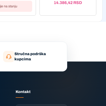
14.386,42
RSD
ije na stanju
Stručna podrška
kupcima
Kontakt