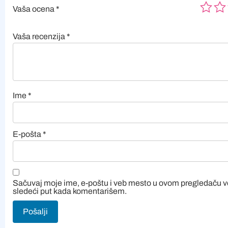
Vaša ocena
*
Vaša recenzija
*
Ime
*
E-pošta
*
Sačuvaj moje ime, e-poštu i veb mesto u ovom pregledaču 
sledeći put kada komentarišem.