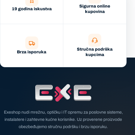
Sigurna online
19 godina iskustva
kupovina
Stručna podrška
Brza isporuka
kupcima
Exeshop nudi mrežnu, optičku i IT opremu za poslovne sisteme,
instalatere i zahtevne kućne korisnike. Uz proverene proizvode
obezbeđujemo stručnu podršku i brzu isporuku.