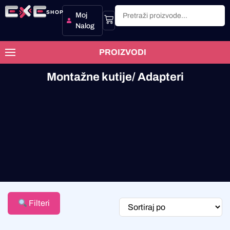
SHOP
Moj
Nalog
PROIZVODI
Montažne kutije/ Adapteri
Filteri