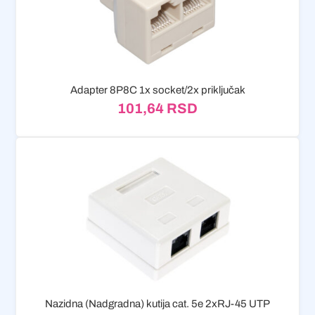
Adapter 8P8C 1x socket/2x priključak
101,64
RSD
Nazidna (Nadgradna) kutija cat. 5e 2xRJ-45 UTP