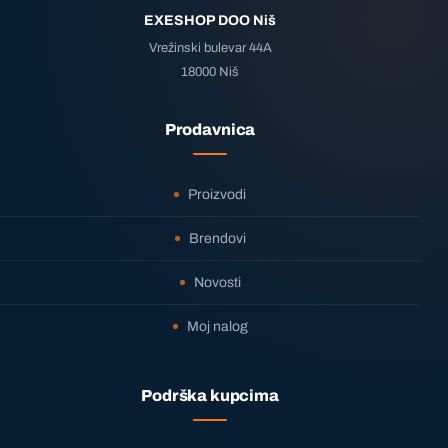
EXESHOP DOO Niš
Vrežinski bulevar 44A
18000 Niš
Prodavnica
Proizvodi
Brendovi
Novosti
Moj nalog
Podrška kupcima