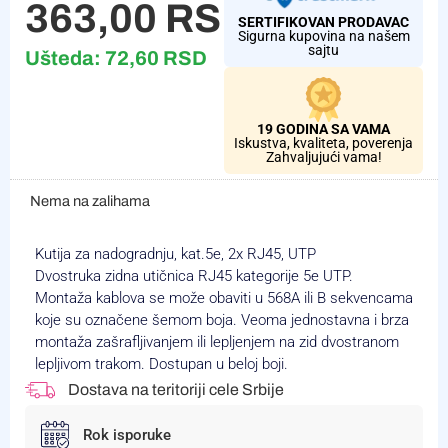
363,00
RSD
SERTIFIKOVAN PRODAVAC
Sigurna kupovina na našem
sajtu
Ušteda:
72,60
RSD
19 GODINA SA VAMA
Iskustva, kvaliteta, poverenja
Zahvaljujući vama!
Nema na zalihama
Kutija za nadogradnju, kat.5e, 2x RJ45, UTP
Dvostruka zidna utičnica RJ45 kategorije 5e UTP.
Montaža kablova se može obaviti u 568A ili B sekvencama
koje su označene šemom boja. Veoma jednostavna i brza
montaža zašrafljivanjem ili lepljenjem na zid dvostranom
lepljivom trakom. Dostupan u beloj boji.
Dostava na teritoriji cele Srbije
Rok isporuke