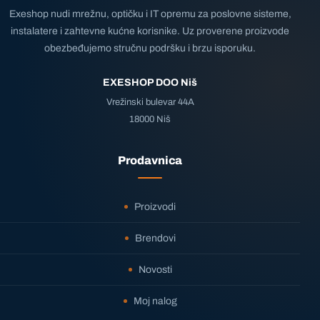
Exeshop nudi mrežnu, optičku i IT opremu za poslovne sisteme,
instalatere i zahtevne kućne korisnike. Uz proverene proizvode
obezbeđujemo stručnu podršku i brzu isporuku.
EXESHOP DOO Niš
Vrežinski bulevar 44A
18000 Niš
Prodavnica
Proizvodi
Brendovi
Novosti
Moj nalog