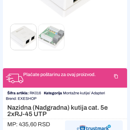
Plaćate poštarinu za ovaj proizvod.
Šifra artikla:
RK016
Kategorija
Montažne kutije/ Adapteri
Brend:
EXESHOP
Nazidna (Nadgradna) kutija cat. 5e
2xRJ-45 UTP
MP:
435,60
RSD