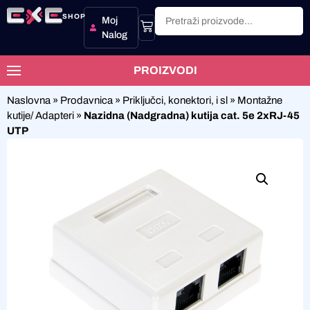
SHOP
Moj
Nalog
PROIZVODI
Naslovna
»
Prodavnica
»
Priključci, konektori, i sl
»
Montažne
kutije/ Adapteri
»
Nazidna (Nadgradna) kutija cat. 5e 2xRJ-45
UTP