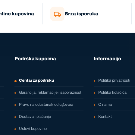
nline kupovina
Brza isporuka
Podrška kupcima
Informacije
Centar za podršku
Politika privatnosti
Garancija, reklamacije i saobraznost
Politika kolačića
Pravo na odustanak od ugovora
O nama
Dostava i plaćanje
Kontakt
Uslovi kupovine