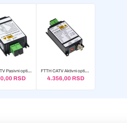
FTTH CATV Pasivni optički prijemnik
FTTH CATV Aktivni optički prijemnik 1550nm WDM
30,00
RSD
4.356,00
RSD