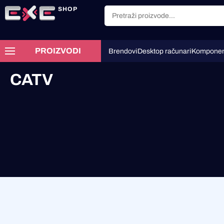
SHOP
PROIZVODI
Brendovi
Desktop računari
Komponen
CATV