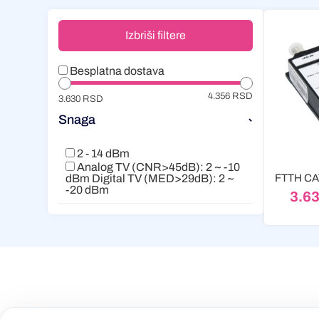
Izbriši filtere
Besplatna dostava
4.356 RSD
3.630 RSD
Snaga
-
2 - 14 dBm
Analog TV (CNR>45dB): 2 ~ -10
dBm Digital TV (MED>29dB): 2 ~
-20 dBm
3.6