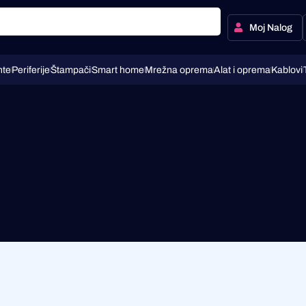
Moj Nalog
te
Periferije
Štampači
Smart home
Mrežna oprema
Alat i oprema
Kablovi