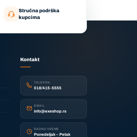
Stručna podrška
kupcima
Kontakt
TELEFON
018/415-5555
EMAIL
info@exeshop.rs
RADNO VREME
Ponedeljak – Petak