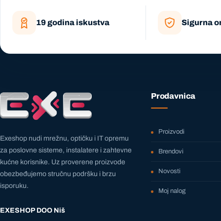
19 godina iskustva
Sigurna o
Prodavnica
Proizvodi
Exeshop nudi mrežnu, optičku i IT opremu
za poslovne sisteme, instalatere i zahtevne
Brendovi
kućne korisnike. Uz proverene proizvode
Novosti
obezbeđujemo stručnu podršku i brzu
isporuku.
Moj nalog
EXESHOP DOO Niš