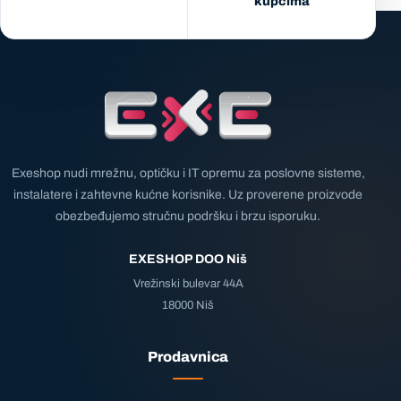
kupcima
Exeshop nudi mrežnu, optičku i IT opremu za poslovne sisteme,
instalatere i zahtevne kućne korisnike. Uz proverene proizvode
obezbeđujemo stručnu podršku i brzu isporuku.
EXESHOP DOO Niš
Vrežinski bulevar 44A
18000 Niš
Prodavnica