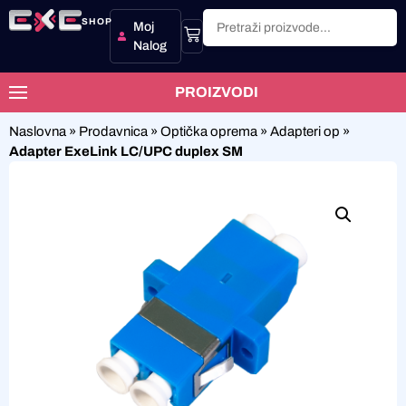
SHOP
Moj
Nalog
PROIZVODI
Naslovna
»
Prodavnica
»
Optička oprema
»
Adapteri op
»
Adapter ExeLink LC/UPC duplex SM