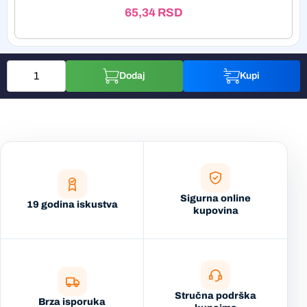
65,34
RSD
Dodaj
Kupi
Sigurna online
19 godina iskustva
kupovina
Stručna podrška
Brza isporuka