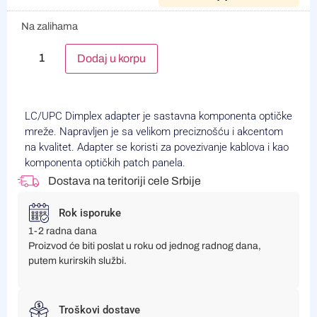
Na zalihama
Alternative:
Dodaj u korpu
LC/UPC Dimplex adapter je sastavna komponenta optičke
mreže. Napravljen je sa velikom preciznošću i akcentom
na kvalitet. Adapter se koristi za povezivanje kablova i kao
komponenta optičkih patch panela.
Dostava na teritoriji cele Srbije
Rok isporuke
1-2 radna dana
Proizvod će biti poslat u roku od jednog radnog dana,
putem kurirskih službi.
Troškovi dostave