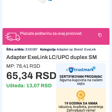
Plaćate poštarinu za ovaj proizvod.
Šifra artikla:
EXE087
Kategorija
Adapteri op
Brend:
ExeLink
Adapter ExeLink LC/UPC duplex SM
MP:
78,41
RSD
65,34
RSD
SERTIFIKOVAN PRODAVAC
Sigurna kupovina na našem
sajtu
Ušteda:
13,07
RSD
19 GODINA SA VAMA
Iskustva, kvaliteta, poverenja
Zahvaljujući vama!