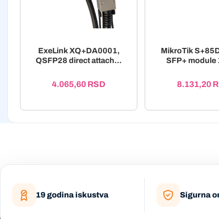
ExeLink XQ+DA0001,
MikroTik S+8
QSFP28 direct attach...
SFP+ module 
4.065,60
RSD
8.131,20
R
19 godina iskustva
Sigurna o