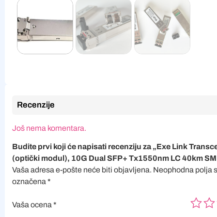
Recenzije
Još nema komentara.
Budite prvi koji će napisati recenziju za „Exe Link Transc
(optički modul), 10G Dual SFP+ Tx1550nm LC 40km SM
Vaša adresa e-pošte neće biti objavljena.
Neophodna polja 
označena
*
Vaša ocena
*