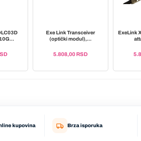
5DLC03D
Exe Link Transceiver
ExeLink 
10G...
(optički modul),...
att
SD
5.808,00
RSD
5.
nline kupovina
Brza isporuka