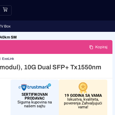
TV Box
C 40km SM
Kopiraj
d:
ExeLink
ki modul), 10G Dual SFP+ Tx1550nm
SERTIFIKOVAN
19 GODINA SA VAMA
PRODAVAC
Iskustva, kvaliteta,
Sigurna kupovina na
poverenja Zahvaljujući
našem sajtu
vama!