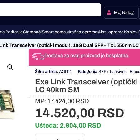
Moj Nalog
te
Periferije
Štampači
Smart home
Mrežna oprema
Alat i oprema
Kablovi
Link Transceiver (optički modul), 10G Dual SFP+ Tx1550nm L
Dostava za ovaj proizvod je besplatna.
Šifra artikla:
AO004
Kategorija
SFP+ transiveri
Bren
Exe Link Transceiver (optič
LC 40km SM
MP:
17.424,00
RSD
14.520,00
RSD
Ušteda:
2.904,00
RSD