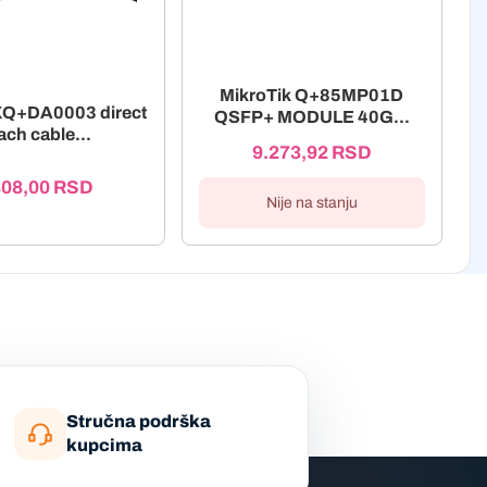
MikroTik Q+85MP01D
XQ+DA0003 direct
QSFP+ MODULE 40G...
ach cable...
9.273,92
RSD
808,00
RSD
Nije na stanju
Stručna podrška
kupcima