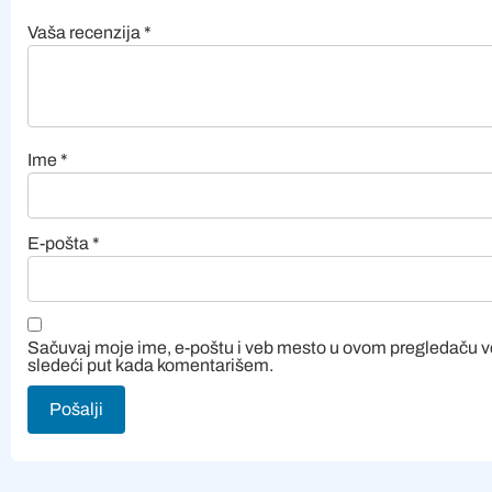
Vaša recenzija
*
Ime
*
E-pošta
*
Sačuvaj moje ime, e-poštu i veb mesto u ovom pregledaču 
sledeći put kada komentarišem.
Alternative: