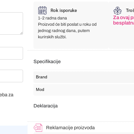
Rok isporuke
Tro
Za ovaj p
1-2 radna dana
besplatn
Proizvod će biti poslat u roku od
jednog radnog dana, putem
kurirskih službi.
Specifikacije
Brand
Mod
veba za
Deklaracija
Reklamacije proizvoda