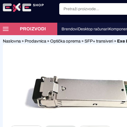
SHOP
PROIZVODI
Brendovi
Desktop računari
Komponen
Naslovna
»
Prodavnica
»
Optička oprema
»
SFP+ transiveri
»
Exe 