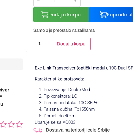
−
+
Dodaj u korpu
Kupi odma
Samo 2 je preostalo na zalihama
Alternative:
Dodaj u korpu
Exe Link Transceiver (optički modul),
10G Dual S
Karakteristike proizovda:
Povezivanje: DuplexMod
eiver
Tip konektora: LC
“
Prenos podataka: 10G SFP+
su
Talasna dužina: Tx1550nm
Domet: do 40km
Uparuje se sa AO003.
Dostava na teritoriji cele Srbije