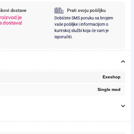
škovi dostave
Prati svoju pošiljku
roizvod je
Dobićete SMS poruku sa brojem
a dostava!
vaše pošiljke i informacijom o
kurirskoj službi koja će vam je
isporučiti.
Exeshop
Single mod