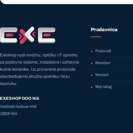
Prodavnica
Proizvodi
Exeshop nudi mrežnu, optičku i IT opremu
za poslovne sisteme, instalatere i zahtevne
Brendovi
kućne korisnike. Uz proverene proizvode
Novosti
obezbeđujemo stručnu podršku i brzu
isporuku.
Moj nalog
EXESHOP DOO Niš
Vrežinski bulevar 44A
18000 Niš