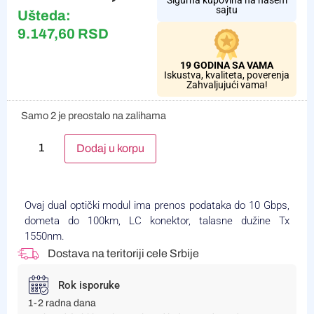
Sigurna kupovina na našem
sajtu
Ušteda:
9.147,60
RSD
19 GODINA SA VAMA
Iskustva, kvaliteta, poverenja
Zahvaljujući vama!
Samo 2 je preostalo na zalihama
Alternative:
Dodaj u korpu
Ovaj dual optički modul ima prenos podataka do 10 Gbps,
dometa do 100km, LC konektor, talasne dužine Tx
1550nm.
Dostava na teritoriji cele Srbije
Rok isporuke
1-2 radna dana