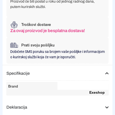
Proizvod će biti poslat u roku od jednog radnog dana,
putem kurirskih službi.
Troškovi dostave
Za ovaj proizvod je besplatna dostava!
Prati svoju pošiljku
Dobićete SMS poruku sa brojem vaše pošiljke i informacijom
o kurirskoj službi koja će vam je isporučiti.
Specifikacije
Brand
Exeshop
Deklaracija