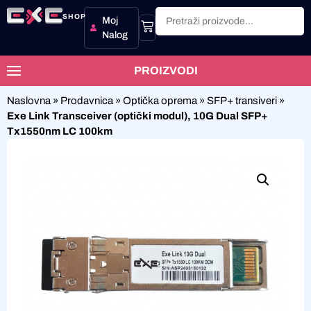
SHOP
Moj
Nalog
PROIZVODI
Naslovna
»
Prodavnica
»
Optička oprema
»
SFP+ transiveri
»
Exe Link Transceiver (optički modul), 10G Dual SFP+
Tx1550nm LC 100km