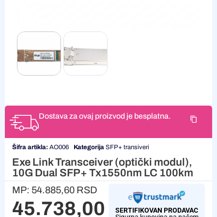
Dostava za ovaj proizvod je besplatna.
Šifra artikla:
AO006
Kategorija
SFP+ transiveri
Exe Link Transceiver (optički modul),
10G Dual SFP+ Tx1550nm LC 100km
MP:
54.885,60
RSD
45.738,00
RSD
SERTIFIKOVAN PRODAVAC