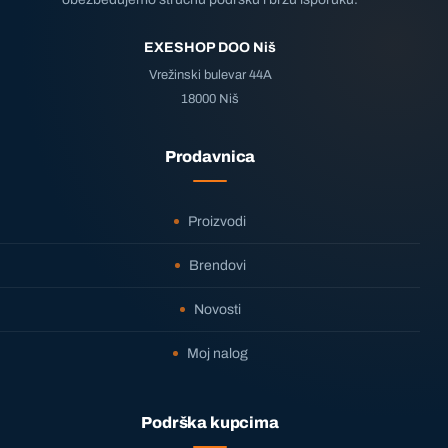
EXESHOP DOO Niš
Vrežinski bulevar 44A
18000 Niš
Prodavnica
Proizvodi
Brendovi
Novosti
Moj nalog
Podrška kupcima