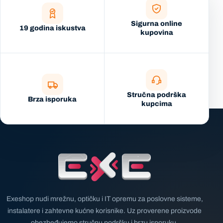
Sigurna online
19 godina iskustva
kupovina
Stručna podrška
Brza isporuka
kupcima
Exeshop nudi mrežnu, optičku i IT opremu za poslovne sisteme,
instalatere i zahtevne kućne korisnike. Uz proverene proizvode
obezbeđujemo stručnu podršku i brzu isporuku.