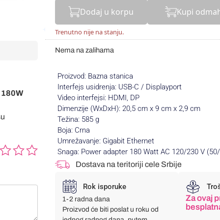
Dodaj u korpu
Kupi odma
Trenutno nije na stanju.
Nema na zalihama
Proizvod: Bazna stanica
Interfejs usidrenja: USB-C / Displayport
S 180W
Video interfejsi: HDMI, DP
Dimenzije (WxDxH): 20,5 cm x 9 cm x 2,9 cm
su
Težina: 585 g
Boja: Crna
Umrežavanje: Gigabit Ethernet
Snaga: Power adapter 180 Watt AC 120/230 V (50
Dostava na teritoriji cele Srbije
Rok isporuke
Tro
Za ovaj p
1-2 radna dana
besplatn
Proizvod će biti poslat u roku od
jednog radnog dana, putem