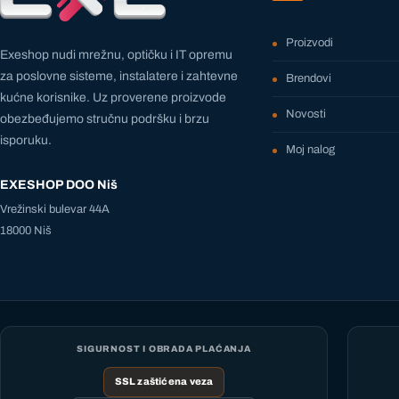
Proizvodi
Exeshop nudi mrežnu, optičku i IT opremu
za poslovne sisteme, instalatere i zahtevne
Brendovi
kućne korisnike. Uz proverene proizvode
Novosti
obezbeđujemo stručnu podršku i brzu
isporuku.
Moj nalog
EXESHOP DOO Niš
Vrežinski bulevar 44A
18000 Niš
SIGURNOST I OBRADA PLAĆANJA
SSL zaštićena veza