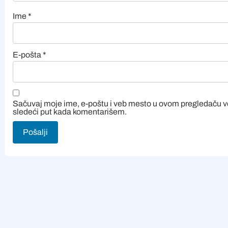
Ime
*
E-pošta
*
Sačuvaj moje ime, e-poštu i veb mesto u ovom pregledaču 
sledeći put kada komentarišem.
Alternative: