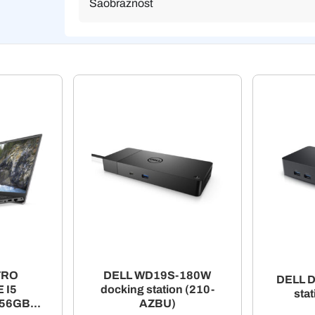
Saobraznost
TRO
DELL WD19S-180W
DELL D
 I5
docking station (210-
stat
56GB...
AZBU)