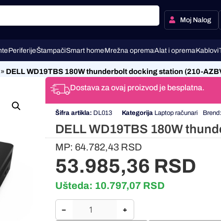
Moj Nalog
te
Periferije
Štampači
Smart home
Mrežna oprema
Alat i oprema
Kablovi
»
DELL WD19TBS 180W thunderbolt docking station (210-AZB
Dostava za ovaj proizvod je besplatna.
Šifra artikla:
DL013
Kategorija
Laptop računari
Brend
DELL WD19TBS 180W thunder
MP:
64.782,43
RSD
53.985,36
RSD
Ušteda:
10.797,07
RSD
−
+