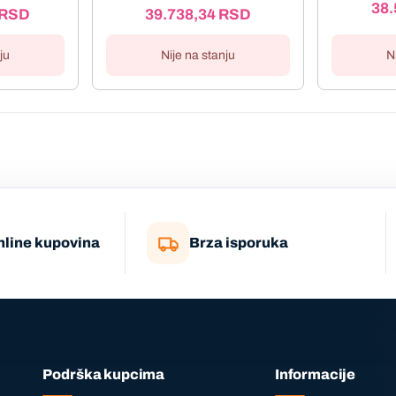
38.
RSD
39.738,34
RSD
N
ju
Nije na stanju
nline kupovina
Brza isporuka
Podrška kupcima
Informacije