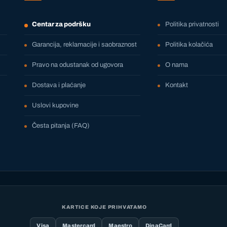
Centar za podršku
Politika privatnosti
Garancija, reklamacije i saobraznost
Politika kolačića
Pravo na odustanak od ugovora
O nama
Dostava i plaćanje
Kontakt
Uslovi kupovine
Česta pitanja (FAQ)
KARTICE KOJE PRIHVATAMO
Visa
Mastercard
Maestro
DinaCard