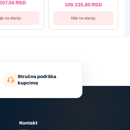
507,04
RSD
109.335,60
RSD
ije na stanju
Nije na stanju
Stručna podrška
kupcima
Kontakt