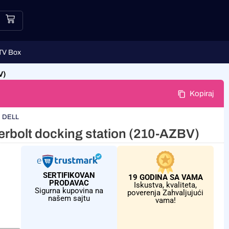
TV Box
V)
Kopiraj
:
DELL
bolt docking station (210-AZBV)
SERTIFIKOVAN
19 GODINA SA VAMA
PRODAVAC
Iskustva, kvaliteta,
Sigurna kupovina na
poverenja Zahvaljujući
našem sajtu
vama!