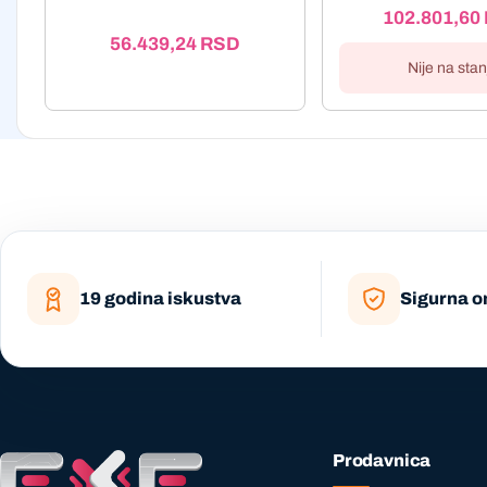
102.801,60
56.439,24
RSD
Nije na stan
19 godina iskustva
Sigurna o
Prodavnica