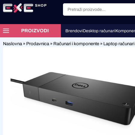
SHOP
PROIZVODI
Brendovi
Desktop računari
Komponen
Naslovna
»
Prodavnica
»
Računari i komponente
»
Laptop računari