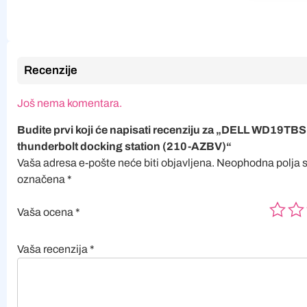
Recenzije
Još nema komentara.
Budite prvi koji će napisati recenziju za „DELL WD19TB
thunderbolt docking station (210-AZBV)“
Vaša adresa e-pošte neće biti objavljena.
Neophodna polja 
označena
*
Vaša ocena
*
Vaša recenzija
*