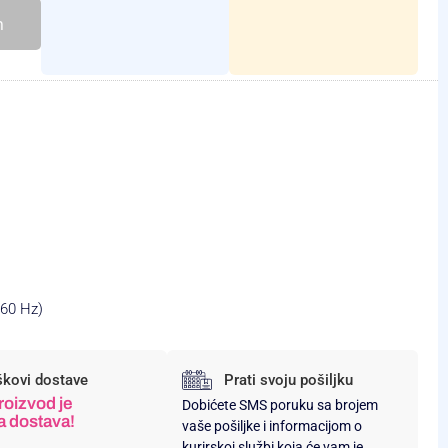
h
/60 Hz)
škovi dostave
Prati svoju pošiljku
roizvod je
Dobićete SMS poruku sa brojem
a dostava!
vaše pošiljke i informacijom o
kurirskoj službi koja će vam je