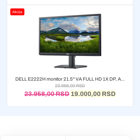
Akcija
DELL E2222H monitor 21.5'' VA FULL HD 1X DP, A...
23.958,00
RSD
23.958,00
RSD
19.000,00
RSD