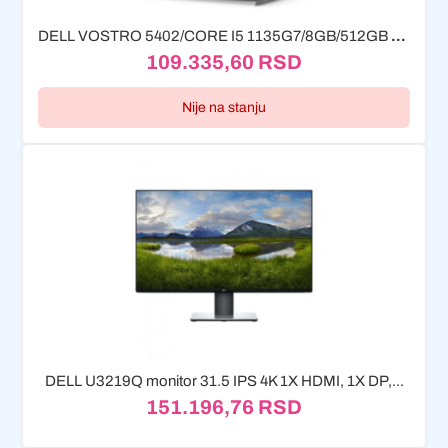
DELL VOSTRO 5402/CORE I5 1135G7/8GB/512GB SSD/14.0'' FHD/INTEL IRIS PLUS
109.335,60
RSD
Nije na stanju
DELL U3219Q monitor 31.5 IPS 4K 1X HDMI, 1X DP,...
151.196,76
RSD