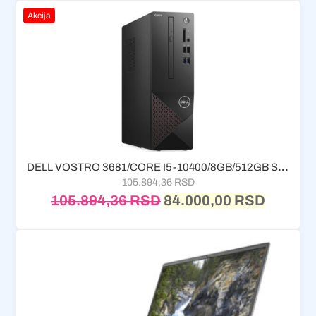
Akcija
DELL VOSTRO 3681/CORE I5-10400/8GB/512GB SSD/INTELUHD 630/DVD RW/WLAN +BT/KB/MOUSE/W10PRO
105.894,36
RSD
105.894,36
RSD
84.000,00
RSD