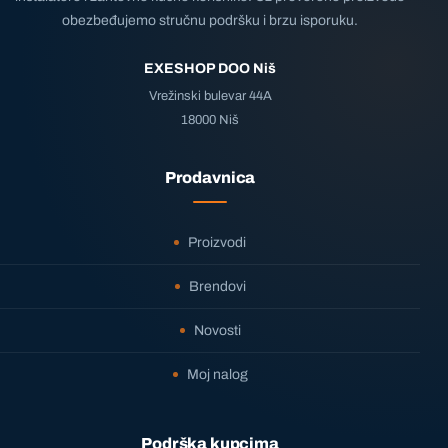
obezbeđujemo stručnu podršku i brzu isporuku.
EXESHOP DOO Niš
Vrežinski bulevar 44A
18000 Niš
Prodavnica
Proizvodi
Brendovi
Novosti
Moj nalog
Podrška kupcima