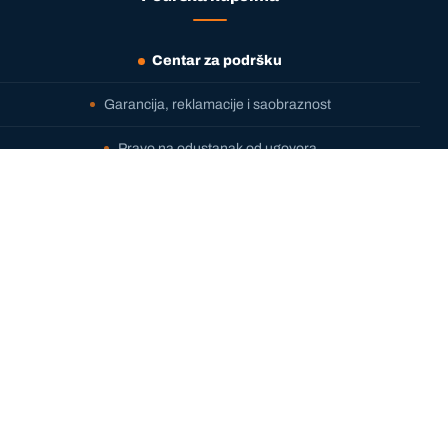
Centar za podršku
Garancija, reklamacije i saobraznost
Pravo na odustanak od ugovora
Dostava i plaćanje
Uslovi kupovine
Česta pitanja (FAQ)
Informacije
Politika privatnosti