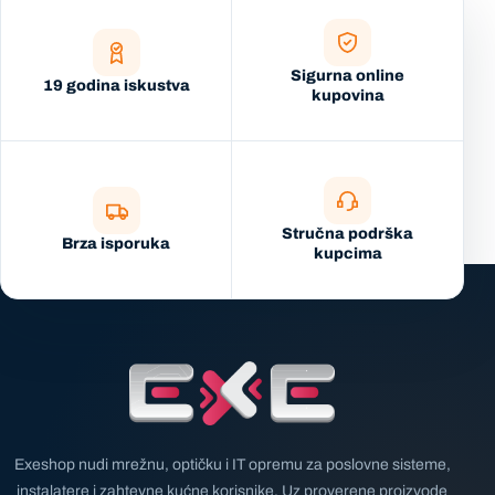
Sigurna online
19 godina iskustva
kupovina
Stručna podrška
Brza isporuka
kupcima
Exeshop nudi mrežnu, optičku i IT opremu za poslovne sisteme,
instalatere i zahtevne kućne korisnike. Uz proverene proizvode