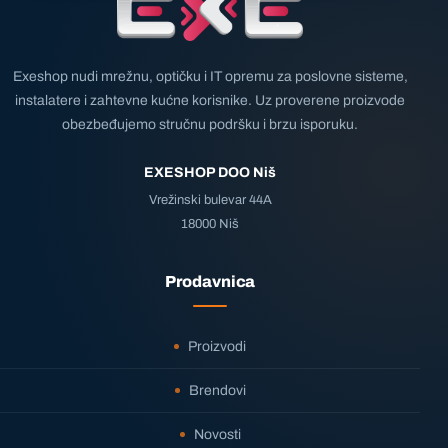
Exeshop nudi mrežnu, optičku i IT opremu za poslovne sisteme,
instalatere i zahtevne kućne korisnike. Uz proverene proizvode
obezbeđujemo stručnu podršku i brzu isporuku.
EXESHOP DOO Niš
Vrežinski bulevar 44A
18000 Niš
Prodavnica
Proizvodi
Brendovi
Novosti