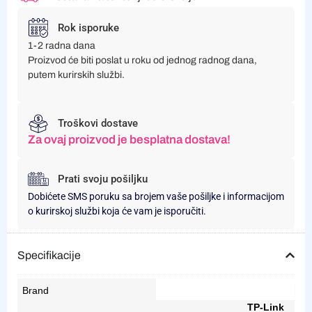
Rok isporuke
1-2 radna dana
Proizvod će biti poslat u roku od jednog radnog dana,
putem kurirskih službi.
Troškovi dostave
Za ovaj proizvod je besplatna dostava!
Prati svoju pošiljku
Dobićete SMS poruku sa brojem vaše pošiljke i informacijom
o kurirskoj službi koja će vam je isporučiti.
Specifikacije
Brand
TP-Link