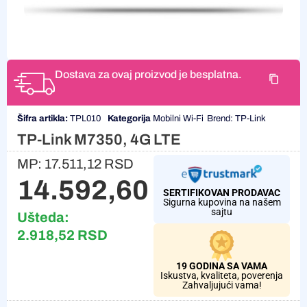
Dostava za ovaj proizvod je besplatna.
Šifra artikla:
TPL010
Kategorija
Mobilni Wi-Fi
Brend:
TP-Link
TP-Link M7350, 4G LTE
MP:
17.511,12
RSD
14.592,60
RSD
SERTIFIKOVAN PRODAVAC
Sigurna kupovina na našem
sajtu
Ušteda:
2.918,52
RSD
19 GODINA SA VAMA
Iskustva, kvaliteta, poverenja
Zahvaljujući vama!