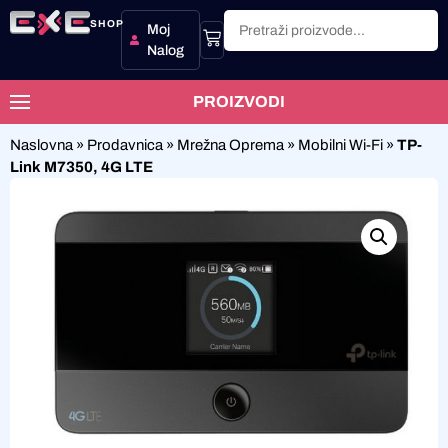
SHOP
Moj
Nalog
PROIZVODI
Naslovna
»
Prodavnica
»
Mrežna Oprema
»
Mobilni Wi-Fi
»
TP-
Link M7350, 4G LTE