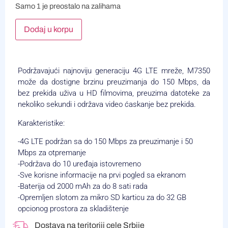
Samo 1 je preostalo na zalihama
Alternative:
Dodaj u korpu
Podržavajući najnoviju generaciju 4G LTE mreže, M7350
može da dostigne brzinu preuzimanja do 150 Mbps, da
bez prekida uživa u HD filmovima, preuzima datoteke za
nekoliko sekundi i održava video ćaskanje bez prekida.
Karakteristike:
-4G LTE podržan sa do 150 Mbps za preuzimanje i 50
Mbps za otpremanje
-Podržava do 10 uređaja istovremeno
-Sve korisne informacije na prvi pogled sa ekranom
-Baterija od 2000 mAh za do 8 sati rada
-Opremljen slotom za mikro SD karticu za do 32 GB
opcionog prostora za skladištenje
Dostava na teritoriji cele Srbije