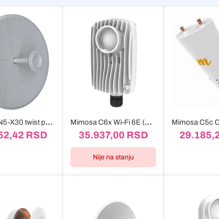
Mimosa N5-X30 twist port antena 30dBi
Mimosa C6x Wi-Fi 6E (6 GHz) PTMP Client
52,42
RSD
35.937,00
RSD
29.185,
Nije na stanju