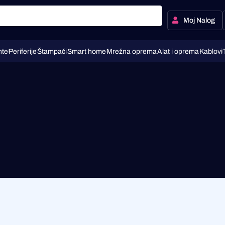
Moj Nalog
te
Periferije
Štampači
Smart home
Mrežna oprema
Alat i oprema
Kablovi