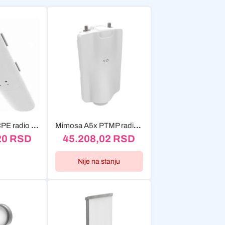
Mimosa C5c CPE radio 5GHz RP-SMA, without antenna
Mimosa A5x PTMP radio 2x RP-SMA 5GHz 2x2 MIMO
20
RSD
45.208,02
RSD
Nije na stanju