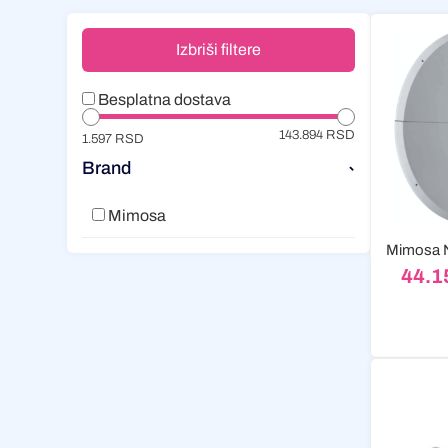
Izbriši filtere
Besplatna dostava
143.894 RSD
1.597 RSD
Brand
-
Mimosa
44.1