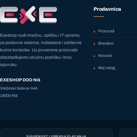
Prodavnica
Proizvodi
Exeshop nudi mrežnu, optičku i IT opremu
za poslovne sisteme, instalatere i zahtevne
Brendovi
kućne korisnike. Uz proverene proizvode
Novosti
obezbeđujemo stručnu podršku i brzu
isporuku.
Moj nalog
EXESHOP DOO Niš
Vrežinski bulevar 44A
18000 Niš
SIGURNOST I OBRADA PLAĆANJA