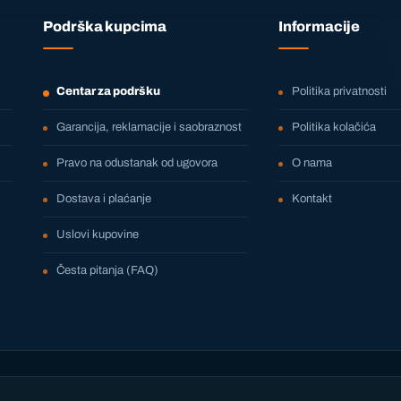
Podrška kupcima
Informacije
Centar za podršku
Politika privatnosti
Garancija, reklamacije i saobraznost
Politika kolačića
Pravo na odustanak od ugovora
O nama
Dostava i plaćanje
Kontakt
Uslovi kupovine
Česta pitanja (FAQ)