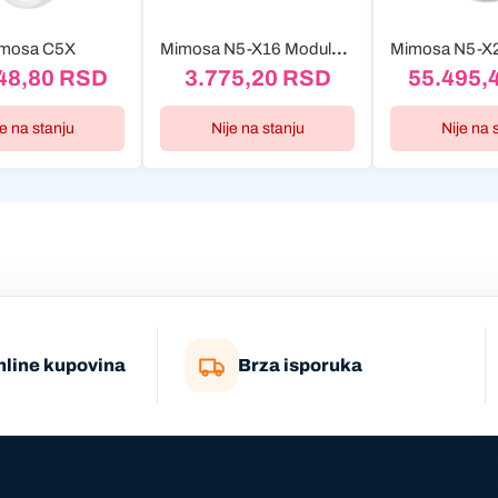
mosa C5X
Mimosa N5-X16 Modularna twist-on antena
48,80
RSD
3.775,20
RSD
55.495,
je na stanju
Nije na stanju
Nije na 
nline kupovina
Brza isporuka