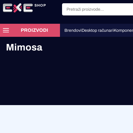
SHOP
PROIZVODI
Brendovi
Desktop računari
Komponen
Mimosa