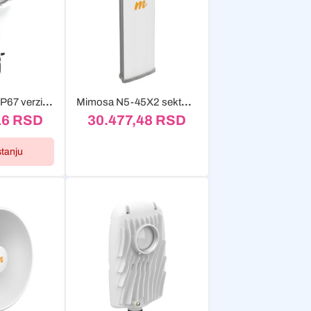
Mimosa C5x (IP67 verzija) 4900-6400 MHz, 8 dBi
Mimosa N5-45X2 sektor antena 5GHz 2x2 MIMO 19 dBi Slant...
16
RSD
30.477,48
RSD
stanju