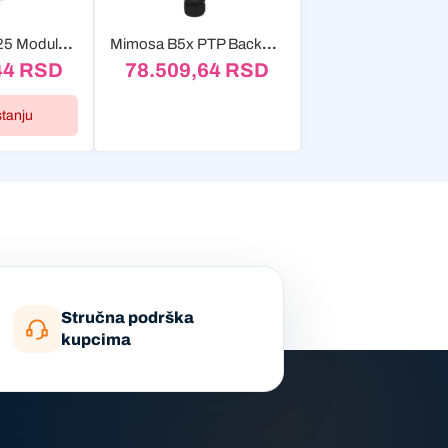
Mimosa N5-X25 Modularna Twist-on antena- 8 pack
Mimosa B5x PTP Backhaul radio 5 GHz 1,5 Gb/s
44
RSD
78.509,64
RSD
stanju
Stručna podrška
kupcima