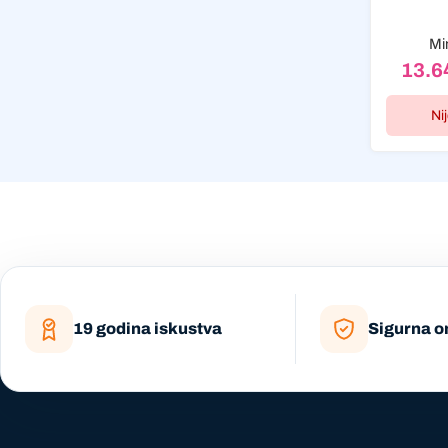
Mi
13.6
Ni
19 godina iskustva
Sigurna o