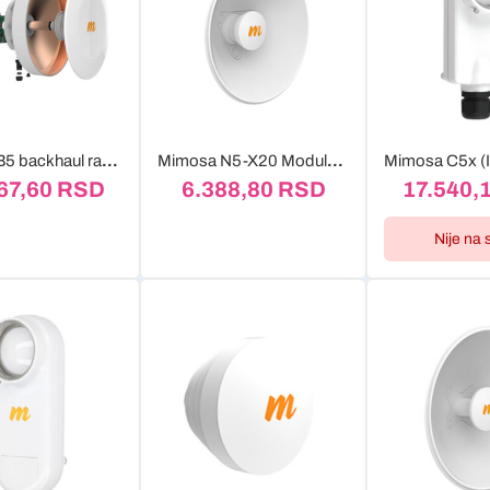
Mimosa B5 backhaul radio sa integrisanom antenom
Mimosa N5-X20 Modularna twist-on antena
67,60
RSD
6.388,80
RSD
17.540,
Nije na 