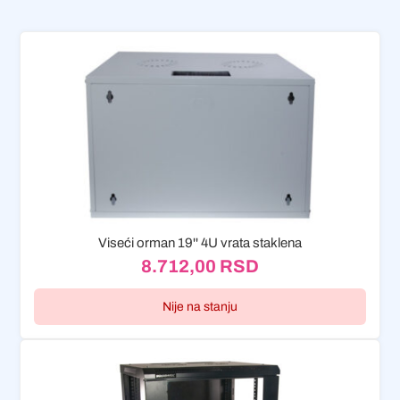
Viseći orman 19'' 4U vrata staklena
8.712,00
RSD
Nije na stanju