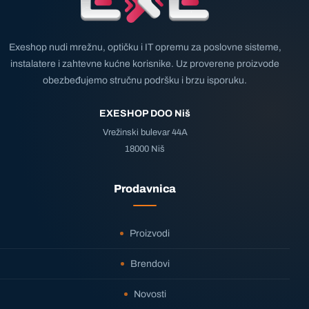
Exeshop nudi mrežnu, optičku i IT opremu za poslovne sisteme,
instalatere i zahtevne kućne korisnike. Uz proverene proizvode
obezbeđujemo stručnu podršku i brzu isporuku.
EXESHOP DOO Niš
Vrežinski bulevar 44A
18000 Niš
Prodavnica
Proizvodi
Brendovi
Novosti