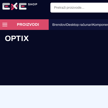
SHOP
PROIZVODI
Brendovi
Desktop računari
Komponen
OPTIX