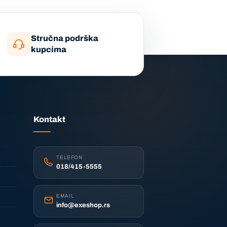
Stručna podrška
kupcima
Kontakt
TELEFON
018/415-5555
EMAIL
info@exeshop.rs