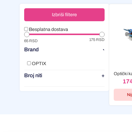
Izbriši filtere
Besplatna dostava
175 RSD
65 RSD
Brand
-
OPTIX
Broj niti
+
17
Ni