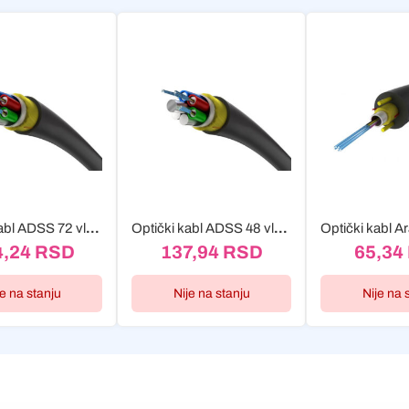
Optički kabl ADSS 72 vlakana (72J) ADSS-XOTKtsdD 4kN G652D span...
Optički kabl ADSS 48 vlakana (48J) ADSS-XOTKtsdD 4kN G652D span...
4,24
RSD
137,94
RSD
65,34
je na stanju
Nije na stanju
Nije na 