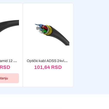
Optički kabl Aramid 12 vlakana (12J) Z-XOTKtcdD 1.2kN G652D span...
Optički kabl ADSS 24vlakana (24J) ADSS-XOTKtsdD 4kN G652D span 100m
RSD
101,64
RSD
stanju