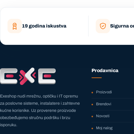
19 godina iskustva
Sigurna o
Prodavnica
Proizvodi
Exeshop nudi mrežnu, optičku i IT opremu
za poslovne sisteme, instalatere i zahtevne
Brendovi
kućne korisnike. Uz proverene proizvode
Novosti
obezbeđujemo stručnu podršku i brzu
isporuku.
Moj nalog