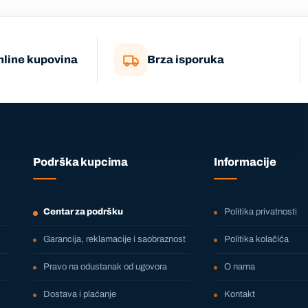
nline kupovina
Brza isporuka
Podrška kupcima
Informacije
Centar za podršku
Politika privatnosti
Garancija, reklamacije i saobraznost
Politika kolačića
Pravo na odustanak od ugovora
O nama
Dostava i plaćanje
Kontakt