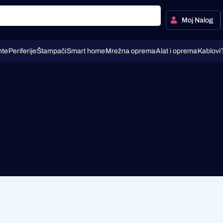
Moj Nalog
te
Periferije
Štampači
Smart home
Mrežna oprema
Alat i oprema
Kablovi