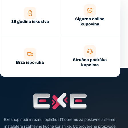
Sigurna online
19 godina iskustva
kupovina
Stručna podrška
Brza isporuka
kupcima
Exeshop nudi mrežnu, optičku i IT opremu za poslovne sisteme,
instalatere i zahtevne kućne korisnike. Uz proverene proizvode