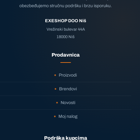
obezbeđujemo stručnu podršku i brzu isporuku.
EXESHOP DOO Niš
Vrežinski bulevar 44A
18000 Niš
Prodavnica
Proizvodi
Brendovi
Novosti
Moj nalog
Podrška kupcima