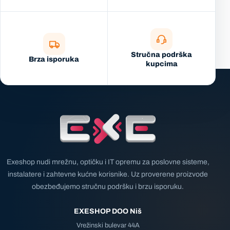
Stručna podrška
Brza isporuka
kupcima
Exeshop nudi mrežnu, optičku i IT opremu za poslovne sisteme,
instalatere i zahtevne kućne korisnike. Uz proverene proizvode
obezbeđujemo stručnu podršku i brzu isporuku.
EXESHOP DOO Niš
Vrežinski bulevar 44A