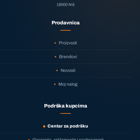
18000 Niš
Prodavnica
Proizvodi
Brendovi
Novosti
Moj nalog
Podrška kupcima
Centar za podršku
Garancija, reklamacije i saobraznost