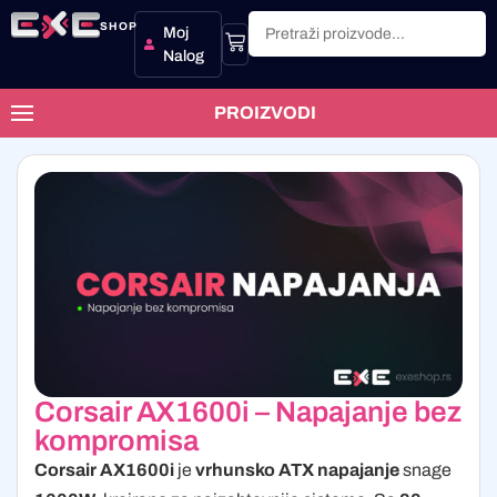
SHOP
Moj
Nalog
PROIZVODI
Corsair AX1600i – Napajanje bez
kompromisa
Corsair AX1600i
je
vrhunsko ATX napajanje
snage