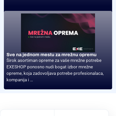
Sve na jednom mestu za mrežnu opremu
Širok asortiman opreme za vaše mrežne potrebe
EXESHOP ponosno nudi bogat izbor mrežne
opreme, koja zadovoljava potrebe profesionalaca,
kompanija i …