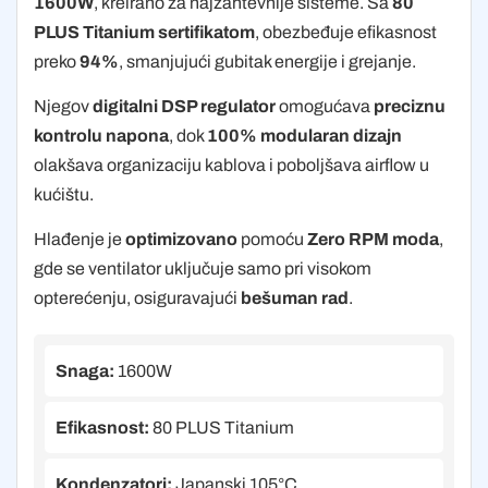
1600W
, kreirano za najzahtevnije sisteme. Sa
80
PLUS Titanium sertifikatom
, obezbeđuje efikasnost
preko
94%
, smanjujući gubitak energije i grejanje.
Njegov
digitalni DSP regulator
omogućava
preciznu
kontrolu napona
, dok
100% modularan dizajn
olakšava organizaciju kablova i poboljšava airflow u
kućištu.
Hlađenje je
optimizovano
pomoću
Zero RPM moda
,
gde se ventilator uključuje samo pri visokom
opterećenju, osiguravajući
bešuman rad
.
Snaga:
1600W
Efikasnost:
80 PLUS Titanium
Kondenzatori:
Japanski 105°C