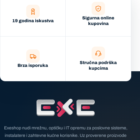
Sigurna online
19 godina iskustva
kupovina
Stručna podrška
Brza isporuka
kupcima
Exeshop nudi mrežnu, optičku i IT opremu za poslovne sisteme,
instalatere i zahtevne kućne korisnike. Uz proverene proizvode