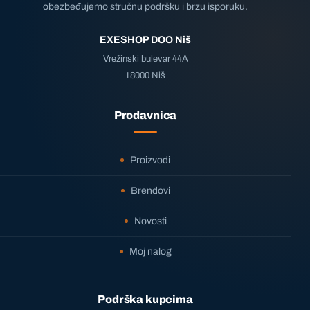
obezbeđujemo stručnu podršku i brzu isporuku.
EXESHOP DOO Niš
Vrežinski bulevar 44A
18000 Niš
Prodavnica
Proizvodi
Brendovi
Novosti
Moj nalog
Podrška kupcima