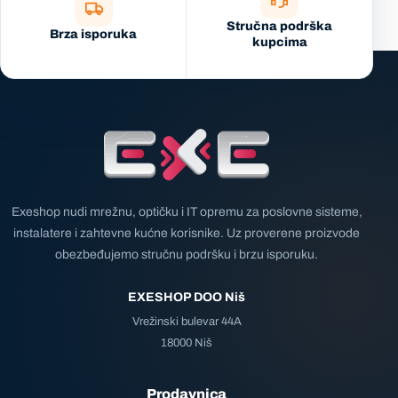
Stručna podrška
Brza isporuka
kupcima
Exeshop nudi mrežnu, optičku i IT opremu za poslovne sisteme,
instalatere i zahtevne kućne korisnike. Uz proverene proizvode
obezbeđujemo stručnu podršku i brzu isporuku.
EXESHOP DOO Niš
Vrežinski bulevar 44A
18000 Niš
Prodavnica