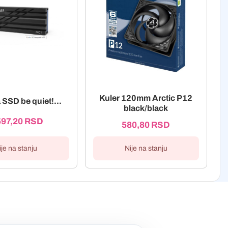
Kuler 120mm Arctic P12
 SSD be quiet!...
black/black
597,20
RSD
580,80
RSD
ije na stanju
Nije na stanju