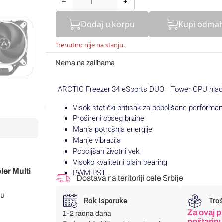
−
+
Dodaj u korpu
Kupi odma
Trenutno nije na stanju.
Nema na zalihama
ARCTIC Freezer 34 eSports DUO– Tower CPU hladnjak
Visok statički pritisak za poboljšane performa
Prošireni opseg brzine
Manja potrošnja energije
Manje vibracija
Poboljšan životni vek
Visoko kvalitetni plain bearing
ler Multi
PWM PST
Dostava na teritoriji cele Srbije
su
Rok isporuke
Tro
Za ovaj p
1-2 radna dana
poštarin