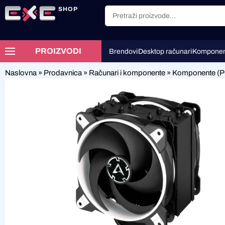
SHOP
PROIZVODI
Brendovi
Desktop računari
Komponen
Naslovna
»
Prodavnica
»
Računari i komponente
»
Komponente (P