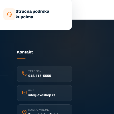
Stručna podrška
kupcima
Kontakt
TELEFON
018/415-5555
EMAIL
info@exeshop.rs
RADNO VREME