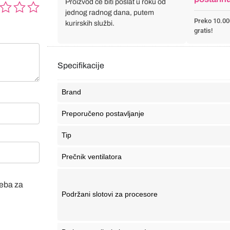
Proizvod će biti poslat u roku od
jednog radnog dana, putem
Preko 10.00
kurirskih službi.
gratis!
Specifikacije
Brand
Preporučeno postavljanje
Tip
Prečnik ventilatora
veba za
Podržani slotovi za procesore