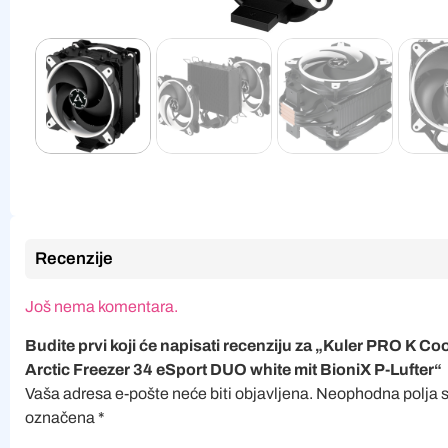
Recenzije
Još nema komentara.
Budite prvi koji će napisati recenziju za „Kuler PRO K Coo
Arctic Freezer 34 eSport DUO white mit BioniX P-Lufter“
Vaša adresa e-pošte neće biti objavljena.
Neophodna polja 
označena
*