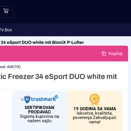
TV Box
 34 eSport DUO white mit BioniX P-Lufter
Kopiraj
end:
ARCTIC
tic Freezer 34 eSport DUO white mit
SERTIFIKOVAN
19 GODINA SA VAMA
PRODAVAC
Iskustva, kvaliteta,
Sigurna kupovina na
poverenja Zahvaljujući
našem sajtu
vama!