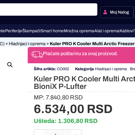
Moj Nalog
te
Periferije
Štampači
Smart home
Mrežna oprema
Alat i oprema
Kablovi
C)
»
Hladnjaci i oprema
»
Kuler PRO K Cooler Multi Arctic Freezer
Plaćate poštarinu za ovaj proizvod.
Šifra artikla:
CO002
Kategorija
Hladnjaci i oprema
Br
Kuler PRO K Cooler Multi Arc
BioniX P-Lufter
MP:
7.840,80
RSD
6.534,00
RSD
Ušteda:
1.306,80
RSD