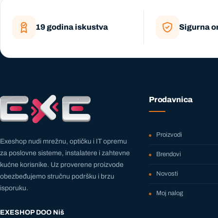
19 godina iskustva
Sigurna o
Prodavnica
Proizvodi
Exeshop nudi mrežnu, optičku i IT opremu
za poslovne sisteme, instalatere i zahtevne
Brendovi
kućne korisnike. Uz proverene proizvode
Novosti
obezbeđujemo stručnu podršku i brzu
isporuku.
Moj nalog
EXESHOP DOO Niš