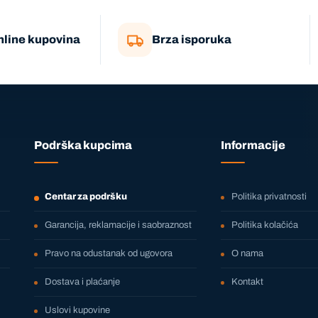
nline kupovina
Brza isporuka
Podrška kupcima
Informacije
Centar za podršku
Politika privatnosti
Garancija, reklamacije i saobraznost
Politika kolačića
Pravo na odustanak od ugovora
O nama
Dostava i plaćanje
Kontakt
Uslovi kupovine