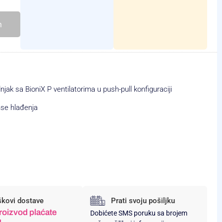
h
 sa BioniX P ventilatorima u push-pull konfiguraciji
nse hlađenja
škovi dostave
Prati svoju pošiljku
roizvod plaćate
Dobićete SMS poruku sa brojem
u.