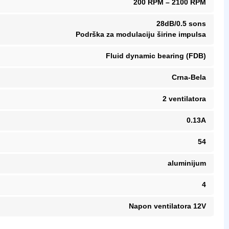
200 RPM – 2100 RPM
28dB/0.5 sons
Podrška za modulaciju širine impulsa
Fluid dynamic bearing (FDB)
Crna-Bela
2 ventilatora
0.13A
54
aluminijum
4
Napon ventilatora 12V