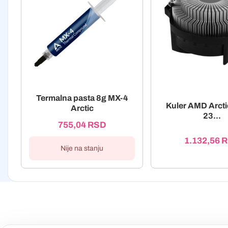
Termalna pasta 8g MX-4
Kuler AMD Arcti
Arctic
23...
755,04
RSD
1.132,56
R
Nije na stanju