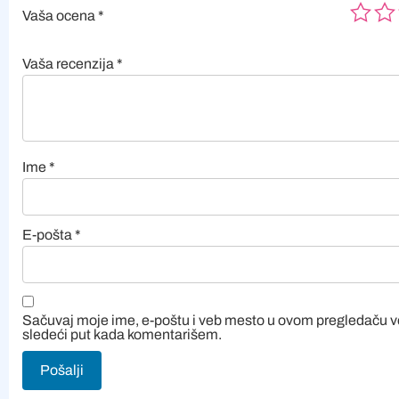
Vaša ocena
*
Vaša recenzija
*
Ime
*
E-pošta
*
Sačuvaj moje ime, e-poštu i veb mesto u ovom pregledaču 
sledeći put kada komentarišem.