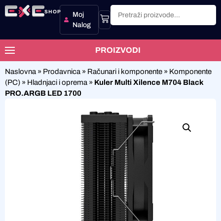
SHOP
Moj
Nalog
PROIZVODI
Naslovna
»
Prodavnica
»
Računari i komponente
»
Komponente
(PC)
»
Hladnjaci i oprema
»
Kuler Multi Xilence M704 Black
PRO.ARGB LED 1700