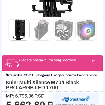
Plaćate poštarinu za ovaj proizvod.
Šifra artikla:
CO011
Kategorija
Hladnjaci i oprema
Brend:
Xilence
Kuler Multi Xilence M704 Black
PRO.ARGB LED 1700
MP:
6.795,36
RSD
5.662,80
RSD