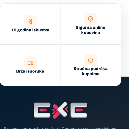
Sigurna online
19 godina iskustva
kupovina
Stručna podrška
Brza isporuka
kupcima
Exeshop nudi mrežnu, optičku i IT opremu za poslovne sisteme,