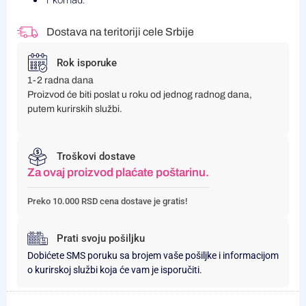
Dostava na teritoriji cele Srbije
Rok isporuke
1-2 radna dana
Proizvod će biti poslat u roku od jednog radnog dana,
putem kurirskih službi.
Troškovi dostave
Za ovaj proizvod plaćate poštarinu.
Preko 10.000 RSD cena dostave je gratis!
Prati svoju pošiljku
Dobićete SMS poruku sa brojem vaše pošiljke i informacijom
o kurirskoj službi koja će vam je isporučiti.