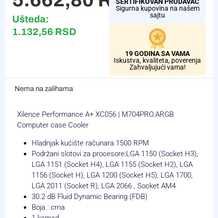
SERTIFIKOVAN PRODAVAC
Sigurna kupovina na našem
sajtu
Ušteda:
1.132,56
RSD
19 GODINA SA VAMA
Iskustva, kvaliteta, poverenja
Zahvaljujući vama!
Nema na zalihama
Xilence Performance A+ XC056 |
M704PRO.ARGB
Computer case Cooler
Hladnjak kućište računara 1500 RPM
Podržani slotovi za procesore:LGA 1150 (Socket H3),
LGA 1151 (Socket H4), LGA 1155 (Socket H2), LGA
1156 (Socket H), LGA 1200 (Socket H5), LGA 1700,
LGA 2011 (Socket R), LGA 2066 , Socket AM4
30.2 dB Fluid Dynamic Bearing (FDB)
Boja : crna
1 komad.