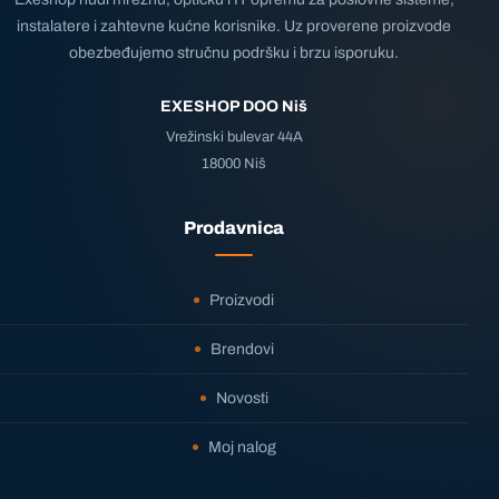
instalatere i zahtevne kućne korisnike. Uz proverene proizvode
obezbeđujemo stručnu podršku i brzu isporuku.
EXESHOP DOO Niš
Vrežinski bulevar 44A
18000 Niš
Prodavnica
Proizvodi
Brendovi
Novosti
Moj nalog