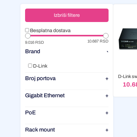
Izbriši filtere
Besplatna dostava
10.687 RSD
9.016 RSD
Brand
-
D-Link
Broj portova
+
10.6
Gigabit Ethernet
+
PoE
+
Rack mount
+