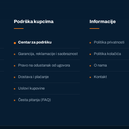
Podrška kupcima
Informacije
Centar za podršku
Politika privatnosti
Garancija, reklamacije i saobraznost
Politika kolačića
Pravo na odustanak od ugovora
O nama
Dostava i plaćanje
Kontakt
Uslovi kupovine
Česta pitanja (FAQ)