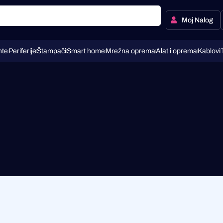
Moj Nalog
te
Periferije
Štampači
Smart home
Mrežna oprema
Alat i oprema
Kablovi