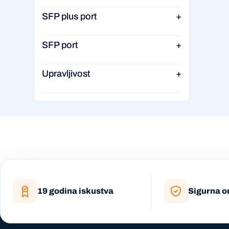
SFP plus port
+
SFP port
+
Upravljivost
+
19 godina iskustva
Sigurna o