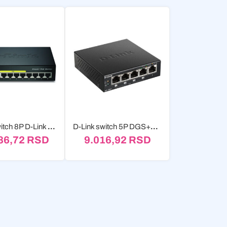
D-Link switch 8P D-Link DGS-1008P/E Metall PoE+
D-Link switch 5P DGS+1005P/E POE+ 60W
86,72
RSD
9.016,92
RSD