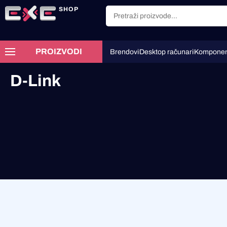
SHOP
PROIZVODI
Brendovi
Desktop računari
Komponen
D-Link