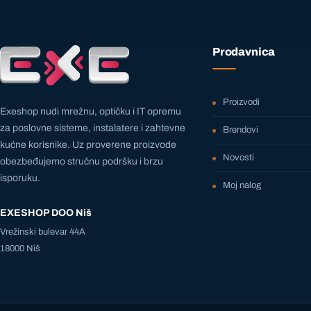
Prodavnica
Proizvodi
Exeshop nudi mrežnu, optičku i IT opremu
za poslovne sisteme, instalatere i zahtevne
Brendovi
kućne korisnike. Uz proverene proizvode
Novosti
obezbeđujemo stručnu podršku i brzu
isporuku.
Moj nalog
EXESHOP DOO Niš
Vrežinski bulevar 44A
18000 Niš