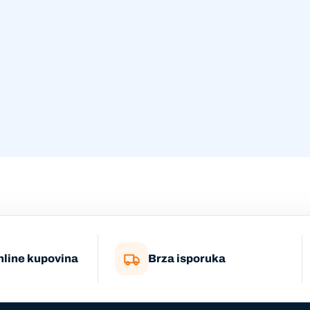
nline kupovina
Brza isporuka