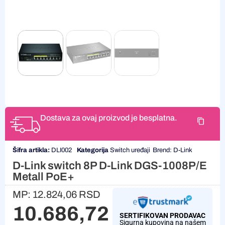
Dostava za ovaj proizvod je besplatna.
Šifra artikla:
DLI002
Kategorija
Switch uređaji
Brend:
D-Link
D-Link switch 8P D-Link DGS-1008P/E
Metall PoE+
MP:
12.824,06
RSD
10.686,72
RSD
SERTIFIKOVAN PRODAVAC
Sigurna kupovina na našem