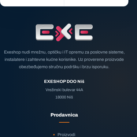
Exeshop nudi mrežnu, optičku i IT opremu za poslovne sisteme,
instalatere i zahtevne kućne korisnike. Uz proverene proizvode
obezbeđujemo stručnu podršku i brzu isporuku.
EXESHOP DOO Niš
Vrežinski bulevar 44A
18000 Niš
Prodavnica
Proizvodi