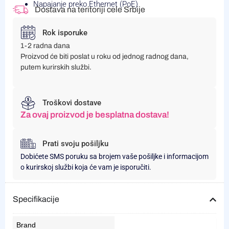
Napajanje preko Ethernet (PoE)
Dostava na teritoriji cele Srbije
Rok isporuke
1-2 radna dana
Proizvod će biti poslat u roku od jednog radnog dana,
putem kurirskih službi.
Troškovi dostave
Za ovaj proizvod je besplatna dostava!
Prati svoju pošiljku
Dobićete SMS poruku sa brojem vaše pošiljke i informacijom
o kurirskoj službi koja će vam je isporučiti.
Specifikacije
Brand