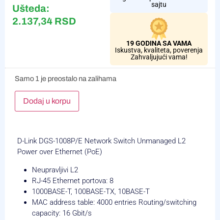
sajtu
Ušteda:
2.137,34
RSD
19 GODINA SA VAMA
Iskustva, kvaliteta, poverenja
Zahvaljujući vama!
Samo 1 je preostalo na zalihama
Alternative:
Dodaj u korpu
D-Link DGS-1008P/E Network Switch Unmanaged L2
Power over Ethernet (PoE)
Neupravljivi L2
RJ-45 Ethernet portova: 8
1000BASE-T, 100BASE-TX, 10BASE-T
MAC address table: 4000 entries Routing/switching
capacity: 16 Gbit/s