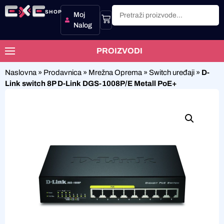
SHOP
Moj
Nalog
PROIZVODI
Naslovna
»
Prodavnica
»
Mrežna Oprema
»
Switch uređaji
»
D-
Link switch 8P D-Link DGS-1008P/E Metall PoE+