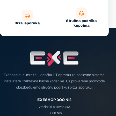
Stručna podrška
Brza isporuka
kupcima
Exeshop nudi mrežnu, optičku i IT opremu za poslovne sisteme,
instalatere i zahtevne kućne korisnike. Uz proverene proizvode
obezbeđujemo stručnu podršku i brzu isporuku.
EXESHOP DOO Niš
Vrežinski bulevar 44A
18000 Niš