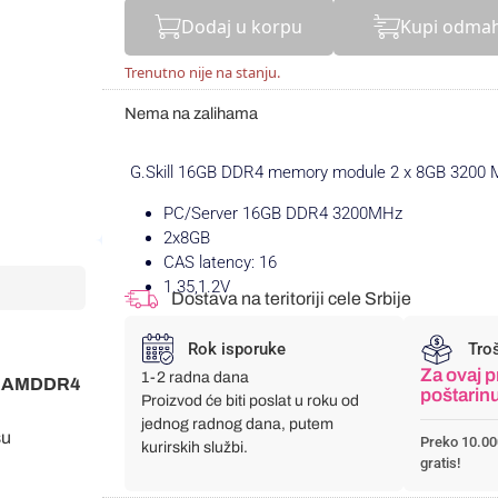
Dodaj u korpu
Kupi odma
Trenutno nije na stanju.
Nema na zalihama
G.Skill 16GB DDR4 memory module 2 x 8GB 3200
PC/Server 16GB DDR4 3200MHz
2x8GB
CAS latency: 16
1.35,1.2V
Dostava na teritoriji cele Srbije
Rok isporuke
Tro
Za ovaj p
1-2 radna dana
ja RAMDDR4
poštarin
Proizvod će biti poslat u roku od
jednog radnog dana, putem
su
Preko 10.00
kurirskih službi.
gratis!