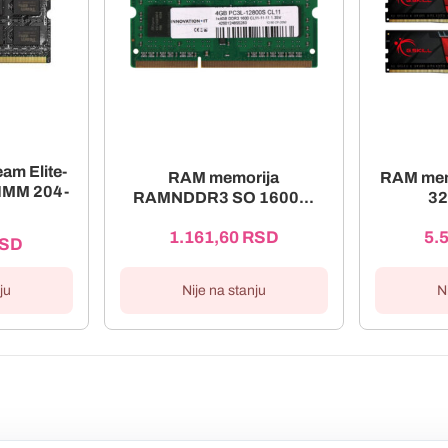
am Elite-
RAM memorija
RAM me
MM 204-
RAMNDDR3 SO 1600...
32
1.161,60
RSD
5.
SD
Nije na stanju
N
ju