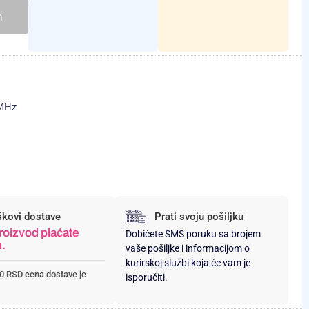
h
 MHz
škovi dostave
Prati svoju pošiljku
roizvod plaćate
Dobićete SMS poruku sa brojem
u.
vaše pošiljke i informacijom o
kurirskoj službi koja će vam je
0 RSD cena dostave je
isporučiti.