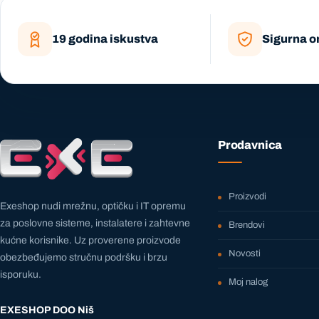
19 godina iskustva
Sigurna o
Prodavnica
Proizvodi
Exeshop nudi mrežnu, optičku i IT opremu
za poslovne sisteme, instalatere i zahtevne
Brendovi
kućne korisnike. Uz proverene proizvode
Novosti
obezbeđujemo stručnu podršku i brzu
isporuku.
Moj nalog
EXESHOP DOO Niš