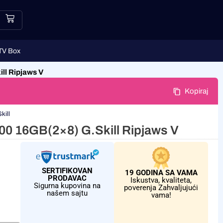
TV Box
l Ripjaws V
Kopiraj
kill
 16GB(2×8) G.Skill Ripjaws V
SERTIFIKOVAN
19 GODINA SA VAMA
PRODAVAC
Iskustva, kvaliteta,
Sigurna kupovina na
poverenja Zahvaljujući
našem sajtu
vama!