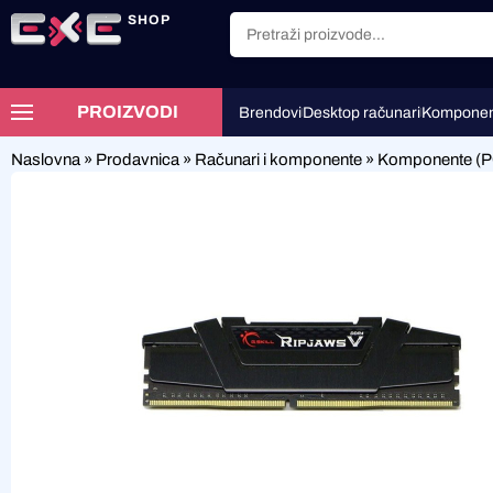
SHOP
PROIZVODI
Brendovi
Desktop računari
Komponen
Naslovna
»
Prodavnica
»
Računari i komponente
»
Komponente (P