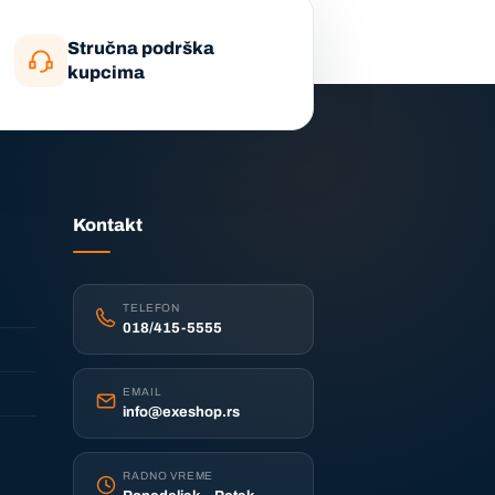
Stručna podrška
kupcima
Kontakt
TELEFON
018/415-5555
EMAIL
info@exeshop.rs
RADNO VREME