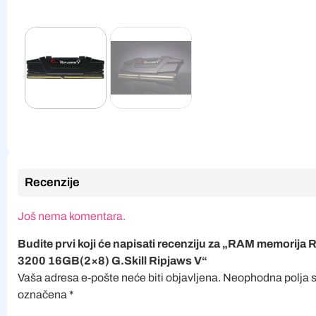
Recenzije
Još nema komentara.
Budite prvi koji će napisati recenziju za „RAM memori
3200 16GB(2×8) G.Skill Ripjaws V“
Vaša adresa e-pošte neće biti objavljena.
Neophodna polja 
označena
*