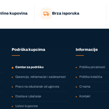
nline kupovina
Brza isporuka
Podrška kupcima
Informacije
Centar za podršku
Politika privatnosti
Garancija, reklamacije i saobraznost
Politika kolačića
Pravo na odustanak od ugovora
O nama
Dostava i plaćanje
Kontakt
Uslovi kupovine