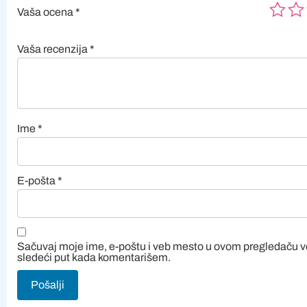
Vaša ocena
*
Vaša recenzija
*
Ime
*
E-pošta
*
Sačuvaj moje ime, e-poštu i veb mesto u ovom pregledaču 
sledeći put kada komentarišem.