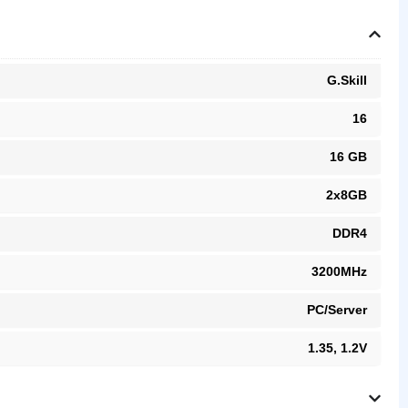
G.Skill
16
16 GB
2x8GB
DDR4
3200MHz
PC/Server
1.35, 1.2V