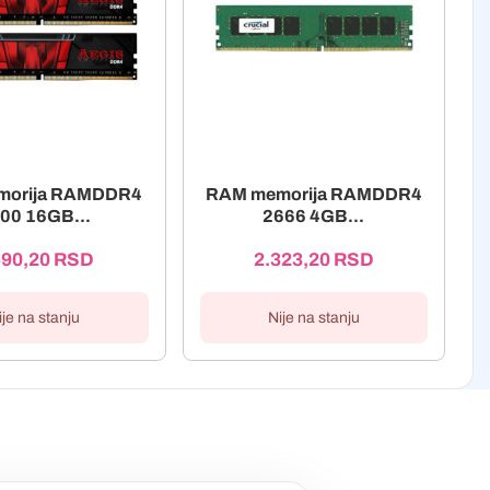
morija RAMDDR4
RAM memorija RAMDDR4
00 16GB...
2666 4GB...
590,20
RSD
2.323,20
RSD
ije na stanju
Nije na stanju