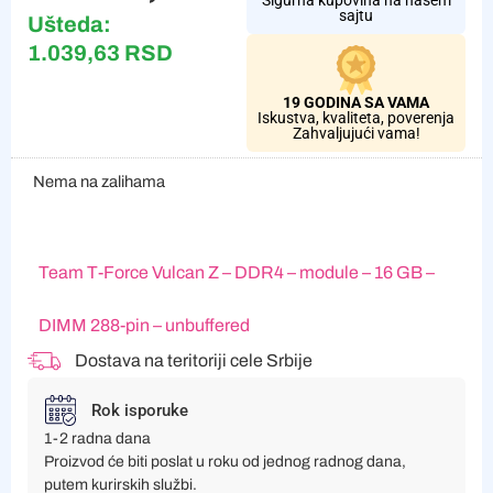
Sigurna kupovina na našem
sajtu
Ušteda:
1.039,63
RSD
19 GODINA SA VAMA
Iskustva, kvaliteta, poverenja
Zahvaljujući vama!
Nema na zalihama
Team T-Force Vulcan Z – DDR4 – module – 16 GB –
DIMM 288-pin – unbuffered
Dostava na teritoriji cele Srbije
Rok isporuke
1-2 radna dana
Proizvod će biti poslat u roku od jednog radnog dana,
putem kurirskih službi.