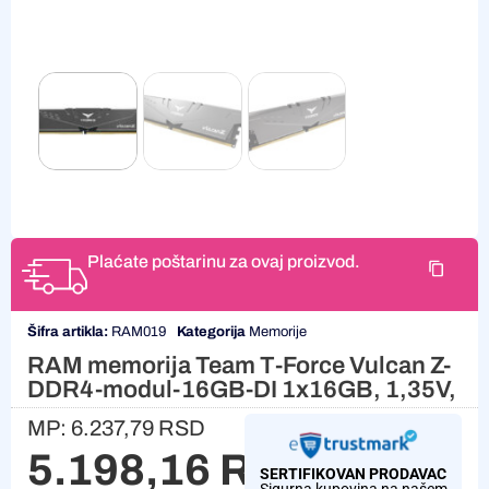
Plaćate poštarinu za ovaj proizvod.
Šifra artikla:
RAM019
Kategorija
Memorije
RAM memorija Team T-Force Vulcan Z-
DDR4-modul-16GB-DI 1x16GB, 1,35V,
MP:
6.237,79
RSD
5.198,16
RSD
SERTIFIKOVAN PRODAVAC