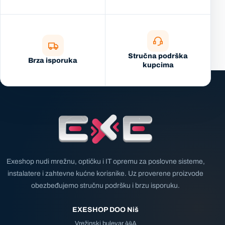
Stručna podrška
Brza isporuka
kupcima
Exeshop nudi mrežnu, optičku i IT opremu za poslovne sisteme,
instalatere i zahtevne kućne korisnike. Uz proverene proizvode
obezbeđujemo stručnu podršku i brzu isporuku.
EXESHOP DOO Niš
Vrežinski bulevar 44A