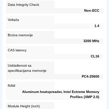
Data Integrity Check
Non-ECC
Voltaža
1.4
Brzina memorije
3200 MHz
CAS latency
CL16
Usklađenost sa
specifikacijama memorije
PC4-25600
RAM
Aluminum heatspreader, Intel Extreme Memory
Profiles (XMP 2.0)
Module Height (inch)