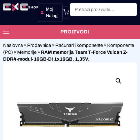
SHOP
Moj
Nalog
PROIZVODI
Naslovna
»
Prodavnica
»
Računari i komponente
»
Komponente
(PC)
»
Memorije
»
RAM memorija Team T-Force Vulcan Z-
DDR4-modul-16GB-DI 1x16GB, 1,35V,