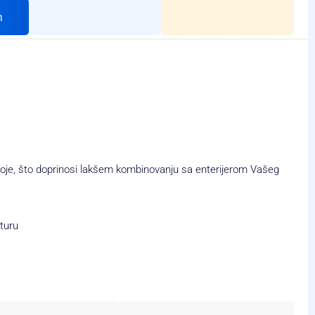
h
boje, što doprinosi lakšem kombinovanju sa enterijerom Vašeg
aturu