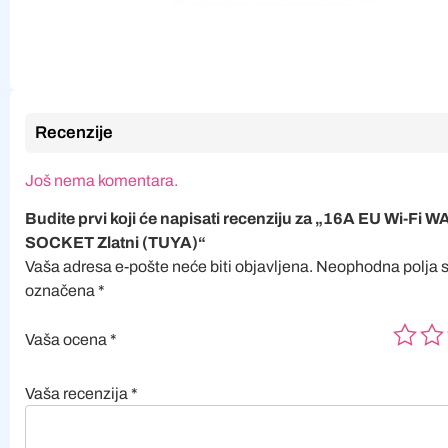
Recenzije
Još nema komentara.
Budite prvi koji će napisati recenziju za „16A EU Wi-Fi W
SOCKET Zlatni (TUYA)“
Vaša adresa e-pošte neće biti objavljena.
Neophodna polja 
označena
*
Vaša ocena
*
Vaša recenzija
*