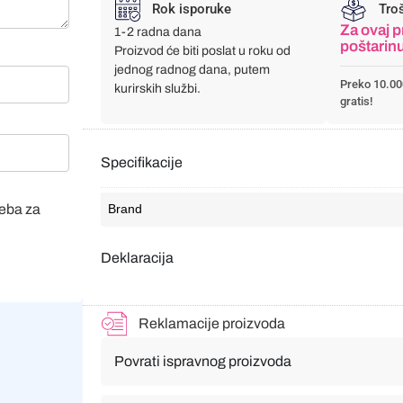
Rok isporuke
Tro
Za ovaj p
1-2 radna dana
poštarin
Proizvod će biti poslat u roku od
jednog radnog dana, putem
Preko 10.00
kurirskih službi.
gratis!
Specifikacije
Brand
veba za
Deklaracija
Reklamacije proizvoda
Povrati ispravnog proizvoda