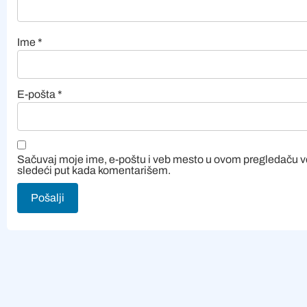
Ime
*
E-pošta
*
Sačuvaj moje ime, e-poštu i veb mesto u ovom pregledaču 
sledeći put kada komentarišem.
Alternative: