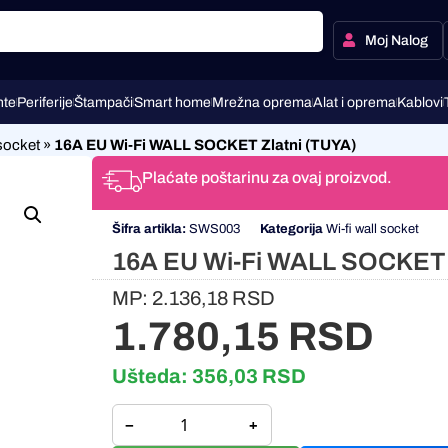
Moj Nalog
te
Periferije
Štampači
Smart home
Mrežna oprema
Alat i oprema
Kablovi
 socket
»
16A EU Wi-Fi WALL SOCKET Zlatni (TUYA)
Plaćate poštarinu za ovaj proizvod.
Šifra artikla:
SWS003
Kategorija
Wi-fi wall socket
16A EU Wi-Fi WALL SOCKET 
MP:
2.136,18
RSD
1.780,15
RSD
Ušteda:
356,03
RSD
−
+