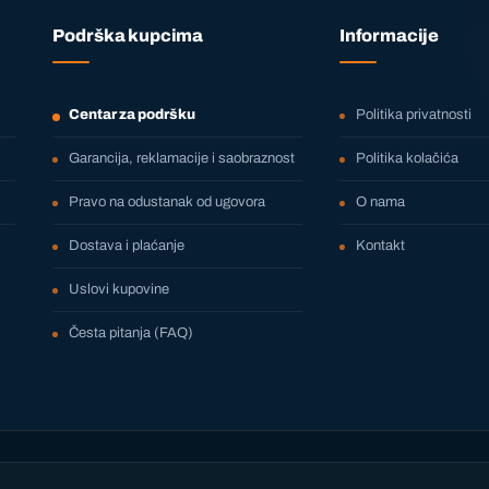
Podrška kupcima
Informacije
Centar za podršku
Politika privatnosti
Garancija, reklamacije i saobraznost
Politika kolačića
Pravo na odustanak od ugovora
O nama
Dostava i plaćanje
Kontakt
Uslovi kupovine
Česta pitanja (FAQ)