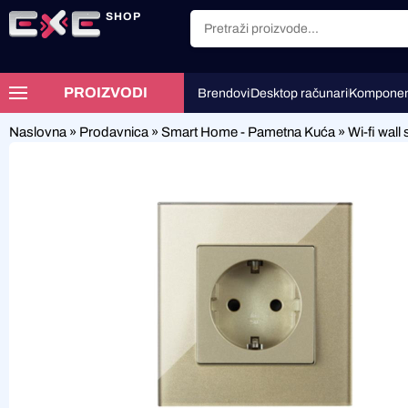
SHOP
PROIZVODI
Brendovi
Desktop računari
Komponen
Naslovna
»
Prodavnica
»
Smart Home - Pametna Kuća
»
Wi-fi wall