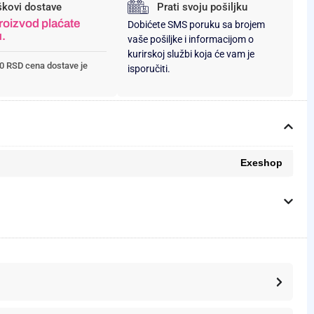
škovi dostave
Prati svoju pošiljku
roizvod plaćate
Dobićete SMS poruku sa brojem
u.
vaše pošiljke i informacijom o
kurirskoj službi koja će vam je
0 RSD cena dostave je
isporučiti.
Exeshop