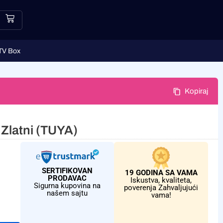
TV Box
Kopiraj
Zlatni (TUYA)
SERTIFIKOVAN
19 GODINA SA VAMA
PRODAVAC
Iskustva, kvaliteta,
Sigurna kupovina na
poverenja Zahvaljujući
našem sajtu
vama!