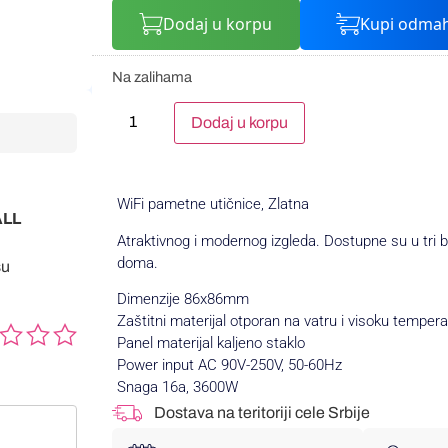
Dodaj u korpu
Kupi odma
Na zalihama
Alternative:
Dodaj u korpu
WiFi pametne utičnice, Zlatna
ALL
Atraktivnog i modernog izgleda. Dostupne su u tri 
doma.
su
Dimenzije 86x86mm
Zaštitni materijal otporan na vatru i visoku temper
Panel materijal kaljeno staklo
Power input AC 90V-250V, 50-60Hz
Snaga 16a, 3600W
Dostava na teritoriji cele Srbije