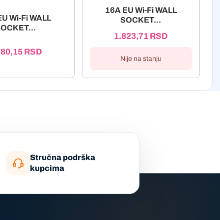
16A EU Wi-Fi WALL
EU Wi-Fi WALL
SOCKET...
OCKET...
1.823,71
RSD
780,15
RSD
Nije na stanju
Stručna podrška
kupcima