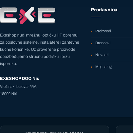
Prodavnica
Proizvodi
Exeshop nudi mrežnu, optičku i IT opremu
za poslovne sisteme, instalatere i zahtevne
Brendovi
kućne korisnike. Uz proverene proizvode
Novosti
obezbeđujemo stručnu podršku i brzu
isporuku.
Moj nalog
EXESHOP DOO Niš
Vrežinski bulevar 44A
18000 Niš