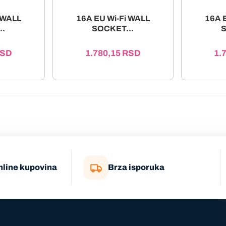
 WALL
16A EU Wi-Fi WALL
16A 
..
SOCKET...
S
SD
1.780,15
RSD
1.
nline kupovina
Brza isporuka