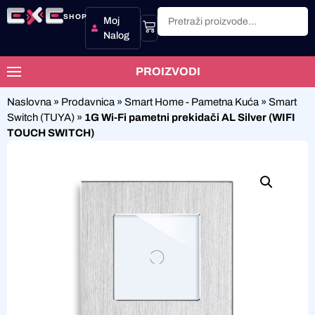
SHOP
Moj
Nalog
PROIZVODI
Naslovna
»
Prodavnica
»
Smart Home - Pametna Kuća
»
Smart
Switch (TUYA)
»
1G Wi-Fi pametni prekidači AL Silver (WIFI
TOUCH SWITCH)