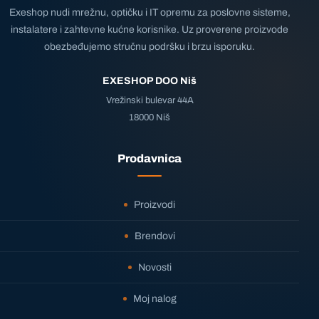
Exeshop nudi mrežnu, optičku i IT opremu za poslovne sisteme,
instalatere i zahtevne kućne korisnike. Uz proverene proizvode
obezbeđujemo stručnu podršku i brzu isporuku.
EXESHOP DOO Niš
Vrežinski bulevar 44A
18000 Niš
Prodavnica
Proizvodi
Brendovi
Novosti
Moj nalog