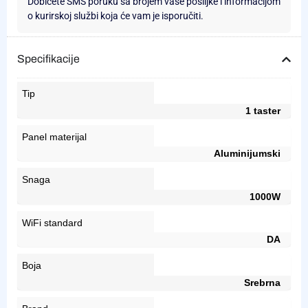
Dobićete SMS poruku sa brojem vaše pošiljke i informacijom
o kurirskoj službi koja će vam je isporučiti.
Specifikacije
Tip
1 taster
Panel materijal
Aluminijumski
Snaga
1000W
WiFi standard
DA
Boja
Srebrna