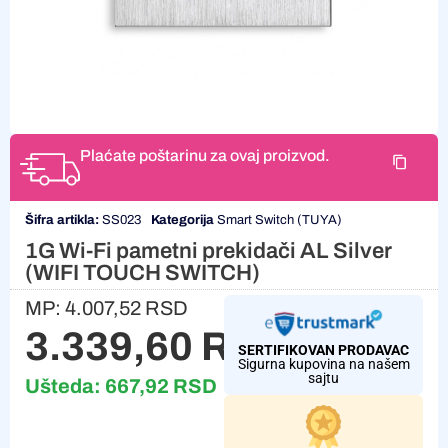
Plaćate poštarinu za ovaj proizvod.
Šifra artikla:
SS023
Kategorija
Smart Switch (TUYA)
1G Wi-Fi pametni prekidači AL Silver
(WIFI TOUCH SWITCH)
MP:
4.007,52
RSD
3.339,60
RSD
SERTIFIKOVAN PRODAVAC
Sigurna kupovina na našem
sajtu
Ušteda:
667,92
RSD