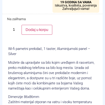
19 GODINA SA VAMA
Iskustva, kvaliteta, poverenja
Zahvaljujući vama!
Na zalihama
Alternative:
Dodaj u korpu
Wi-fi pametni prekidač, 1 taster, Aluminijumski panel –
Silver
Možete da upravljate sa bilo kojim uređajem ili rasvetom,
preko mobilnog telefona sa bilo kog mesta. Izrada od
brušenog aluminijuma čini ove prekidače modernim i
elegantnim, a dostpune su u tri različite boje, uz pomoć
kojih ćete moći da kombinujete sa bojama Vašeg
nameštaja kao i celokupnim enterijerom Vašeg doma.
Dimenzije 86x86mm
Zaštitni materijal otporan na vatru i visoku temperaturu