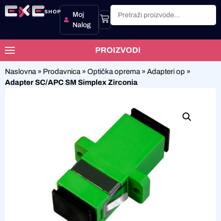
SHOP
Moj
Nalog
PROIZVODI
Naslovna
»
Prodavnica
»
Optička oprema
»
Adapteri op
»
Adapter SC/APC SM Simplex Zirconia