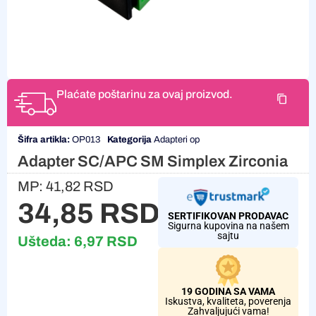
Plaćate poštarinu za ovaj proizvod.
Šifra artikla:
OP013
Kategorija
Adapteri op
Adapter SC/APC SM Simplex Zirconia
MP:
41,82
RSD
34,85
RSD
SERTIFIKOVAN PRODAVAC
Sigurna kupovina na našem
sajtu
Ušteda:
6,97
RSD
19 GODINA SA VAMA
Iskustva, kvaliteta, poverenja
Zahvaljujući vama!