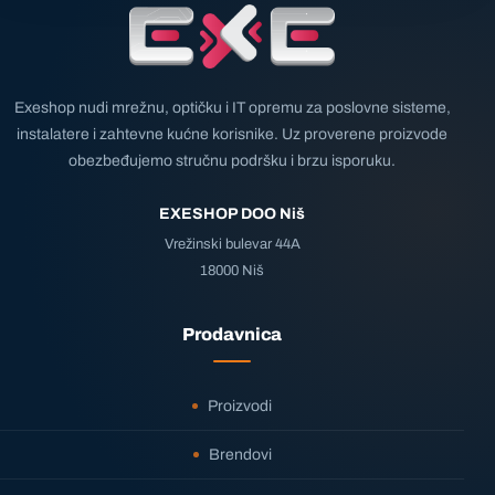
Exeshop nudi mrežnu, optičku i IT opremu za poslovne sisteme,
instalatere i zahtevne kućne korisnike. Uz proverene proizvode
obezbeđujemo stručnu podršku i brzu isporuku.
EXESHOP DOO Niš
Vrežinski bulevar 44A
18000 Niš
Prodavnica
Proizvodi
Brendovi