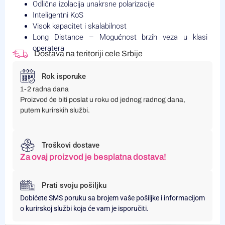
Odlična izolacija unakrsne polarizacije
Inteligentni KoS
Visok kapacitet i skalabilnost
Long Distance – Mogućnost brzih veza u klasi
operatera
Dostava na teritoriji cele Srbije
Rok isporuke
1-2 radna dana
Proizvod će biti poslat u roku od jednog radnog dana,
putem kurirskih službi.
Troškovi dostave
Za ovaj proizvod je besplatna dostava!
Prati svoju pošiljku
Dobićete SMS poruku sa brojem vaše pošiljke i informacijom
o kurirskoj službi koja će vam je isporučiti.