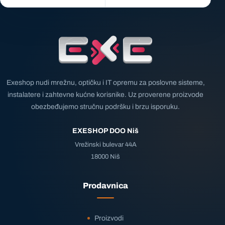
Exeshop nudi mrežnu, optičku i IT opremu za poslovne sisteme,
instalatere i zahtevne kućne korisnike. Uz proverene proizvode
obezbeđujemo stručnu podršku i brzu isporuku.
EXESHOP DOO Niš
Vrežinski bulevar 44A
18000 Niš
Prodavnica
Proizvodi