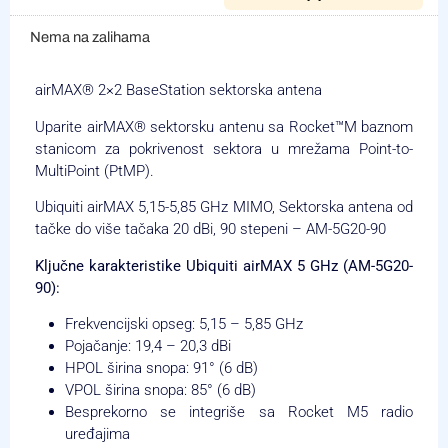
Nema na zalihama
airMAX® 2×2 BaseStation sektorska antena
Uparite airMAX® sektorsku antenu sa Rocket™M baznom
stanicom za pokrivenost sektora u mrežama Point-to-
MultiPoint (PtMP).
Ubiquiti airMAX 5,15-5,85 GHz MIMO, Sektorska antena od
tačke do više tačaka 20 dBi, 90 stepeni – AM-5G20-90
Ključne karakteristike Ubiquiti airMAX 5 GHz (AM-5G20-
90):
Frekvencijski opseg: 5,15 – 5,85 GHz
Pojačanje: 19,4 – 20,3 dBi
HPOL širina snopa: 91° (6 dB)
VPOL širina snopa: 85° (6 dB)
Besprekorno se integriše sa Rocket M5 radio
uređajima