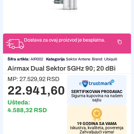
Dostava za ovaj proizvod je besplatna.
Šifra artikla:
AIR002
Kategorija
Sektor Antene
Brend:
Ubiquiti
Airmax Dual Sektor 5GHz 90; 20 dBi
MP:
27.529,92
RSD
22.941,60
RSD
SERTIFIKOVAN PRODAVAC
Sigurna kupovina na našem
sajtu
Ušteda:
4.588,32
RSD
19 GODINA SA VAMA
Iskustva, kvaliteta, poverenja
Zahvaljujući vama!