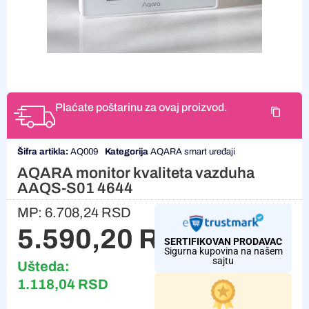
Plaćate poštarinu za ovaj proizvod.
Šifra artikla:
AQ009
Kategorija
AQARA smart uređaji
AQARA monitor kvaliteta vazduha
AAQS-S01 4644
MP:
6.708,24
RSD
5.590,20
RSD
SERTIFIKOVAN PRODAVAC
Sigurna kupovina na našem
sajtu
Ušteda:
1.118,04
RSD