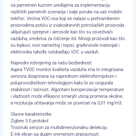
sa pametnim kućnim uređajima za implementaciju
različitih pametnih scenarija i šalje poruke na vaš mobilni
telefon. Većina VOC-ova koji se nalaze u prehrambenim
proizvodima potiču iz svakodnevnih potrošačkih proizvoda
uključujući sprejeve i aerosole kao što su osveživači
vazduha, sredstva za čišćenje itd. Mnogi proizvodi kao što
su lepkovi, novi nameštaj i tepisi, građevinski materijali i
elektronika takođe oslobađaju VOC u vazduh.
Napredni inženjering za našu bezbednost
Aqara TVOC monitor kvaliteta vazduha ima tri integrisana
senzora dizajnirana sa naprednom elektrohemijskom i
poluprovodničkom tehnologijom kako bi se osigurala
stabilnost i tačnost. Algoritam kompenzacije temperature
i vlažnosti može efikasno smanjiti uticaj promena okoline,
a rezolucija očitavanja može se povećati na 0,01 mg/m3.
Glavne karakteristike
Zigbee 3.0 protokol
Trostruki senzori za multidimenzionalnu detekciju
E-Ink ekran sa dugim vremenom pripravnosti