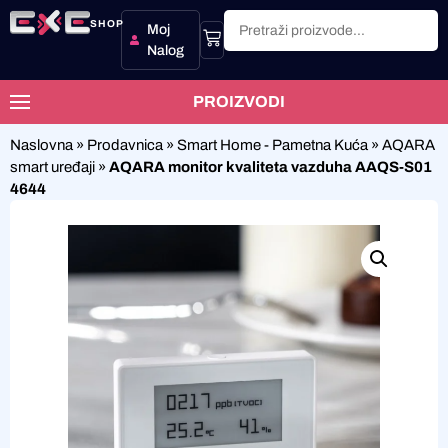
SHOP
Moj
Nalog
PROIZVODI
Naslovna
»
Prodavnica
»
Smart Home - Pametna Kuća
»
AQARA
smart uređaji
»
AQARA monitor kvaliteta vazduha AAQS-S01
4644