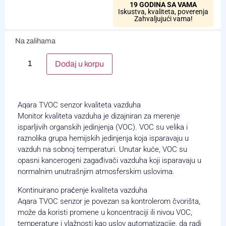
19 GODINA SA VAMA
Iskustva, kvaliteta, poverenja
Zahvaljujući vama!
Na zalihama
Alternative:
Dodaj u korpu
Aqara TVOC senzor kvaliteta vazduha
Monitor kvaliteta vazduha je dizajniran za merenje
isparljivih organskih jedinjenja (VOC). VOC su velika i
raznolika grupa hemijskih jedinjenja koja isparavaju u
vazduh na sobnoj temperaturi. Unutar kuće, VOC su
opasni kancerogeni zagađivači vazduha koji isparavaju u
normalnim unutrašnjim atmosferskim uslovima.
Kontinuirano praćenje kvaliteta vazduha
Aqara TVOC senzor je povezan sa kontrolerom čvorišta,
može da koristi promene u koncentraciji ili nivou VOC,
temperature i vlažnosti kao uslov automatizacije, da radi