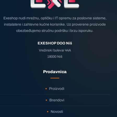
Exeshop nudi mrežnu, optičku i IT opremu za poslovne sisteme,
instalatere i zahtevne kućne korisnike. Uz proverene proizvode
obezbeđujemo stručnu podršku i brzu isporuku.
EXESHOP DOO Niš
Vrežinski bulevar 44A
18000 Niš
Prodavnica
Proizvodi
Brendovi
Novosti