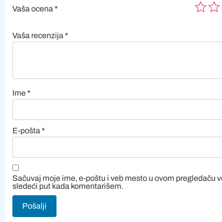
Vaša ocena
*
Vaša recenzija
*
Ime
*
E-pošta
*
Sačuvaj moje ime, e-poštu i veb mesto u ovom pregledaču 
sledeći put kada komentarišem.