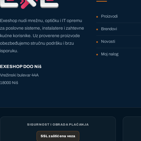
Proizvodi
Exeshop nudi mrežnu, optičku i IT opremu
za poslovne sisteme, instalatere i zahtevne
Brendovi
kućne korisnike. Uz proverene proizvode
Novosti
obezbeđujemo stručnu podršku i brzu
isporuku.
Moj nalog
EXESHOP DOO Niš
Vrežinski bulevar 44A
18000 Niš
SIGURNOST I OBRADA PLAĆANJA
SSL zaštićena veza