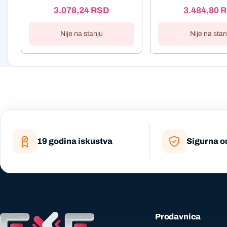
3.078,24
RSD
3.484,80
R
Nije na stanju
Nije na stan
19 godina iskustva
Sigurna o
Prodavnica