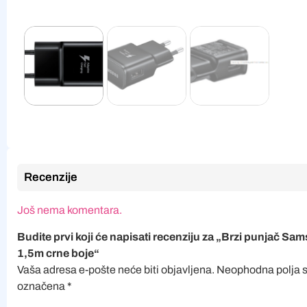
Recenzije
Još nema komentara.
Budite prvi koji će napisati recenziju za „Brzi punjač Sa
1,5m crne boje“
Vaša adresa e-pošte neće biti objavljena.
Neophodna polja 
označena
*