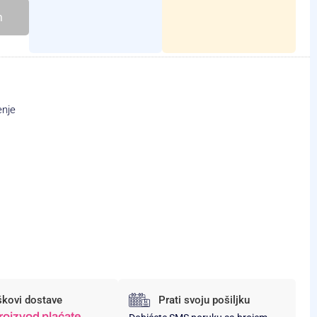
h
enje
škovi dostave
Prati svoju pošiljku
roizvod plaćate