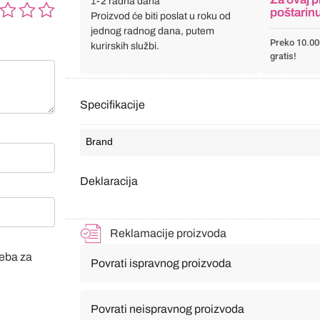
1-2 radna dana
poštarin
Proizvod će biti poslat u roku od
jednog radnog dana, putem
Preko 10.00
kurirskih službi.
gratis!
Specifikacije
Brand
Deklaracija
Reklamacije proizvoda
veba za
Povrati ispravnog proizvoda
Povrati neispravnog proizvoda