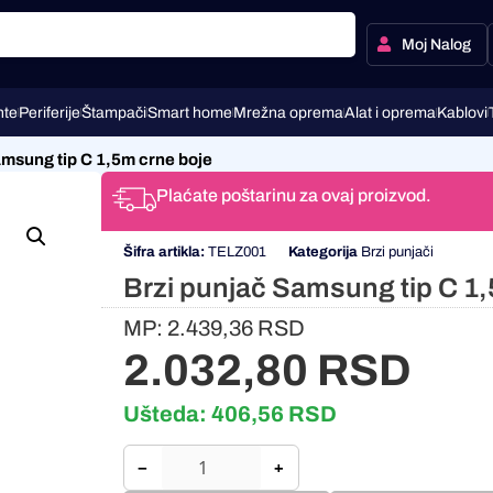
Moj Nalog
te
Periferije
Štampači
Smart home
Mrežna oprema
Alat i oprema
Kablovi
amsung tip C 1,5m crne boje
Plaćate poštarinu za ovaj proizvod.
Šifra artikla:
TELZ001
Kategorija
Brzi punjači
Brzi punjač Samsung tip C 1,
MP:
2.439,36
RSD
2.032,80
RSD
Ušteda:
406,56
RSD
−
+