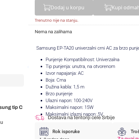
Dodaj u korpu
Kupi odma
Trenutno nije na stanju.
Nema na zalihama
Samsung EP-TA20 univerzalni crni AC za brzo punj
Punjenje Kompatibilnost: Univerzalna
Tip punjenja: unutra, na otvorenom
Izvor napajanja: AC
Boja: Crna
Dužina kabla: 1,5 m
Brzo punjenje
Ulazni napon: 100-240V
msung tip C
Maksimalni napon: 15W
Maksimalni izlazni napon: 5V
Dostava na teritoriji cele Srbije
su
Rok isporuke
Tro
Za ovaj p