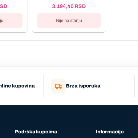
SD
3.194,40
RSD
ju
Nije na stanju
nline kupovina
Brza isporuka
Podrška kupcima
Informacije