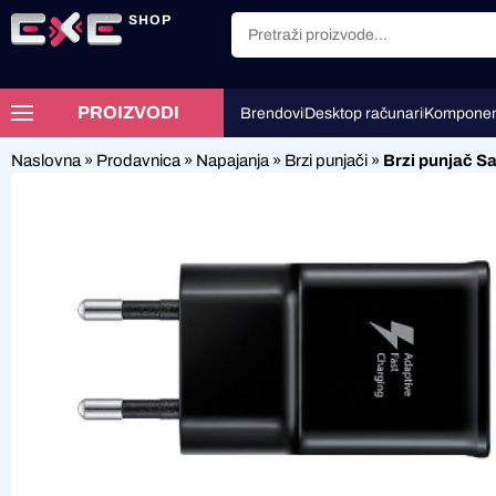
SHOP
PROIZVODI
Brendovi
Desktop računari
Komponen
Naslovna
»
Prodavnica
»
Napajanja
»
Brzi punjači
»
Brzi punjač S