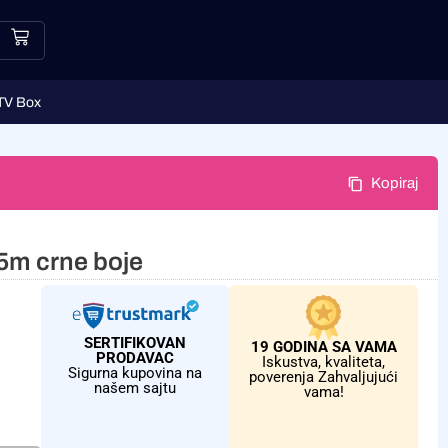
TV Box
Kopiraj
5m crne boje
SERTIFIKOVAN
19 GODINA SA VAMA
PRODAVAC
Iskustva, kvaliteta,
Sigurna kupovina na
poverenja Zahvaljujući
našem sajtu
vama!