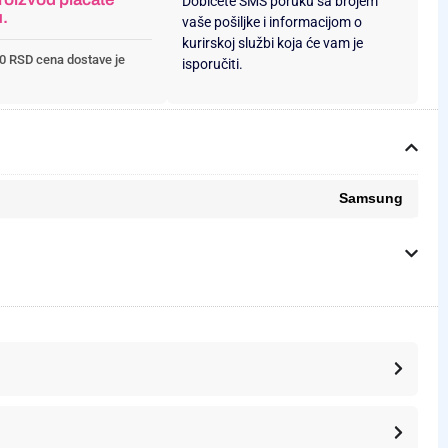
Dobićete SMS poruku sa brojem
u.
vaše pošiljke i informacijom o
kurirskoj službi koja će vam je
0 RSD cena dostave je
isporučiti.
Samsung