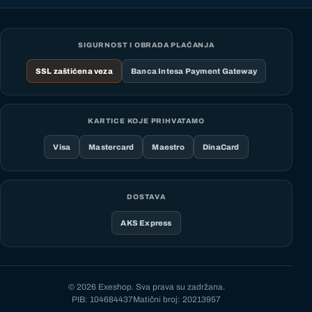
SIGURNOST I OBRADA PLAĆANJA
SSL zaštićena veza
Banca Intesa Payment Gateway
KARTICE KOJE PRIHVATAMO
Visa
Mastercard
Maestro
DinaCard
DOSTAVA
AKS Express
© 2026 Exeshop. Sva prava su zadržana.
PIB: 104684437
Matični broj: 20213957