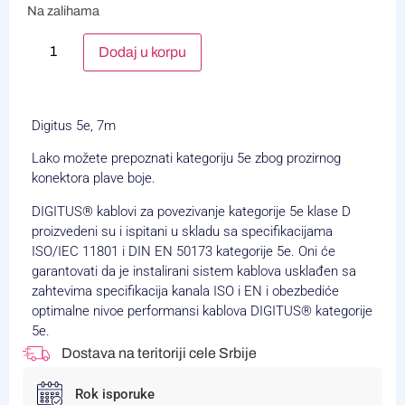
Na zalihama
Alternative:
Dodaj u korpu
Digitus 5e, 7m
Lako možete prepoznati kategoriju 5e zbog prozirnog
konektora plave boje.
DIGITUS® kablovi za povezivanje kategorije 5e klase D
proizvedeni su i ispitani u skladu sa specifikacijama
ISO/IEC 11801 i DIN EN 50173 kategorije 5e. Oni će
garantovati da je instalirani sistem kablova usklađen sa
zahtevima specifikacija kanala ISO i EN i obezbediće
optimalne nivoe performansi kablova DIGITUS® kategorije
5e.
Dostava na teritoriji cele Srbije
Rok isporuke