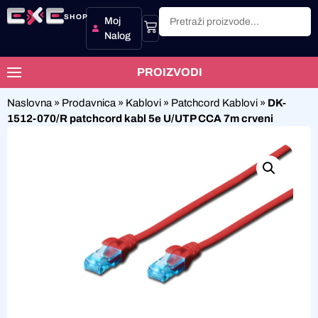
SHOP
Moj
Nalog
PROIZVODI
Naslovna
»
Prodavnica
»
Kablovi
»
Patchcord Kablovi
»
DK-
1512-070/R patchcord kabl 5e U/UTP CCA 7m crveni