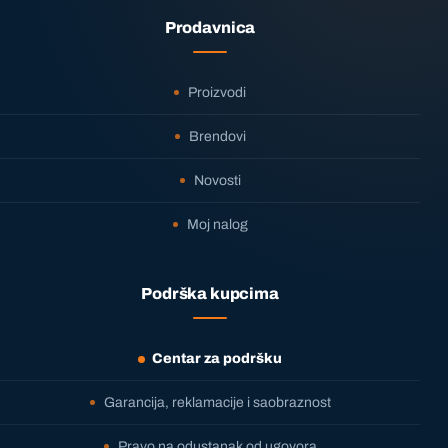
Prodavnica
Proizvodi
Brendovi
Novosti
Moj nalog
Podrška kupcima
Centar za podršku
Garancija, reklamacije i saobraznost
Pravo na odustanak od ugovora