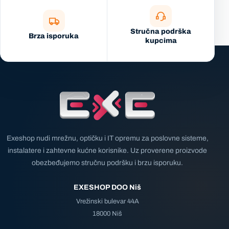
Stručna podrška
Brza isporuka
kupcima
Exeshop nudi mrežnu, optičku i IT opremu za poslovne sisteme,
instalatere i zahtevne kućne korisnike. Uz proverene proizvode
obezbeđujemo stručnu podršku i brzu isporuku.
EXESHOP DOO Niš
Vrežinski bulevar 44A
18000 Niš