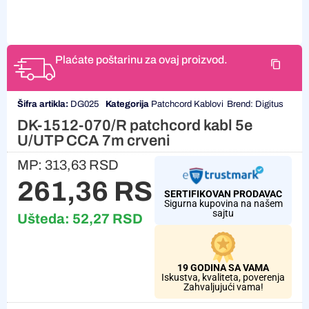
Plaćate poštarinu za ovaj proizvod.
Šifra artikla:
DG025
Kategorija
Patchcord Kablovi
Brend:
Digitus
DK-1512-070/R patchcord kabl 5e
U/UTP CCA 7m crveni
MP:
313,63
RSD
261,36
RSD
SERTIFIKOVAN PRODAVAC
Sigurna kupovina na našem
sajtu
Ušteda:
52,27
RSD
19 GODINA SA VAMA
Iskustva, kvaliteta, poverenja
Zahvaljujući vama!