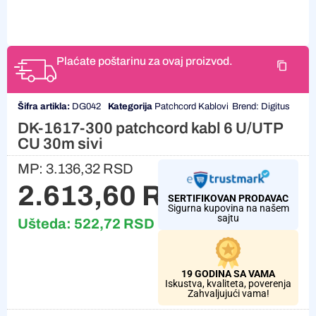
Plaćate poštarinu za ovaj proizvod.
Šifra artikla:
DG042
Kategorija
Patchcord Kablovi
Brend:
Digitus
DK-1617-300 patchcord kabl 6 U/UTP
CU 30m sivi
MP:
3.136,32
RSD
2.613,60
RSD
SERTIFIKOVAN PRODAVAC
Sigurna kupovina na našem
sajtu
Ušteda:
522,72
RSD
19 GODINA SA VAMA
Iskustva, kvaliteta, poverenja
Zahvaljujući vama!