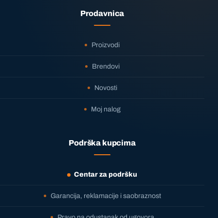
Prodavnica
Proizvodi
Brendovi
Novosti
Moj nalog
Podrška kupcima
Centar za podršku
Garancija, reklamacije i saobraznost
Pravo na odustanak od ugovora