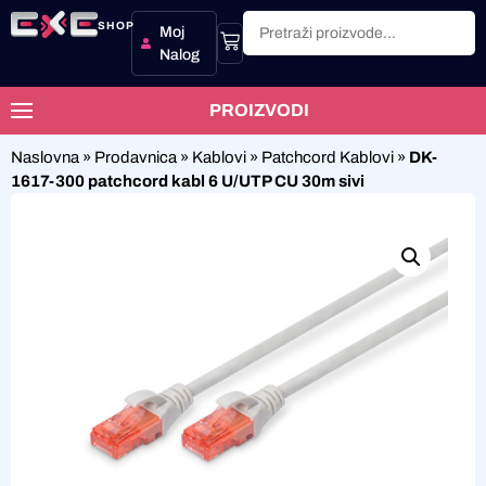
SHOP
Moj
Nalog
PROIZVODI
Naslovna
»
Prodavnica
»
Kablovi
»
Patchcord Kablovi
»
DK-
1617-300 patchcord kabl 6 U/UTP CU 30m sivi