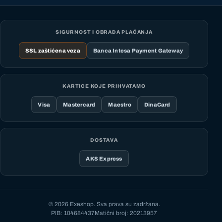
SIGURNOST I OBRADA PLAĆANJA
SSL zaštićena veza
Banca Intesa Payment Gateway
KARTICE KOJE PRIHVATAMO
Visa
Mastercard
Maestro
DinaCard
DOSTAVA
AKS Express
© 2026 Exeshop. Sva prava su zadržana.
PIB: 104684437
Matični broj: 20213957