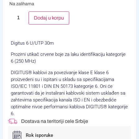
Na zalihama
Alternative:
Dodaj u korpu
Digitus 6 U/UTP 30m
Prozirni utikač crvene boje za laku identifikaciju kategorije
6 (250 MHz)
DIGITUS® kablovi za povezivanje klase E klase 6
proizvedeni su i ispitani u skladu sa specifikacijama
ISO/IEC 11801 i DIN EN 50173 kategorije 6. Oni će
garantovati da je instalirani kablovski sistem usklađen sa
zahtevima specifikacija kanala ISO i EN i obezbediće
optimalne nivoe performansi kablova DIGITUS® kategorije
6.
Dostava na teritoriji cele Srbije
Rok isporuke