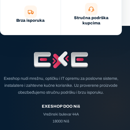
Stručna podrška
Brza isporuka
kupcima
Exeshop nudi mrežnu, optičku i IT opremu za poslovne sisteme,
instalatere i zahtevne kućne korisnike. Uz proverene proizvode
obezbeđujemo stručnu podršku i brzu isporuku.
EXESHOP DOO Niš
Vrežinski bulevar 44A
18000 Niš