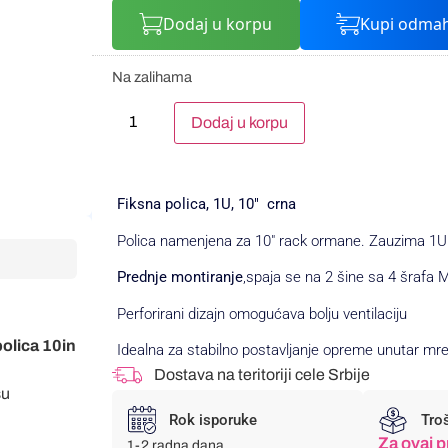
Dodaj u korpu
Kupi odma
Na zalihama
Alternative:
Dodaj u korpu
Fiksna polica, 1U, 10″ crna
Polica namenjena za 10″ rack ormane. Zauzima 1U 
Prednje montiranje
,spaja se na 2 šine sa 4 šrafa 
Perforirani dizajn omogućava bolju ventilaciju
polica 10in
Idealna za stabilno postavljanje opreme unutar mre
Dostava na teritoriji cele Srbije
su
Rok isporuke
Tro
Za ovaj p
1-2 radna dana