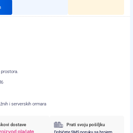
h
prostora.
M6
žnih i serverskih ormara
škovi dostave
Prati svoju pošiljku
roizvod plaćate
Dobićete SMS poruku sa brojem