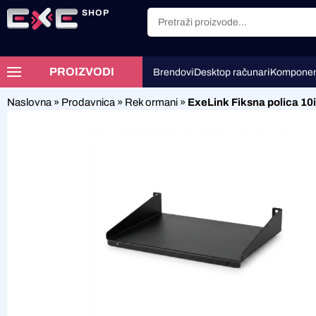
SHOP
PROIZVODI
Brendovi
Desktop računari
Komponen
Naslovna
»
Prodavnica
»
Rek ormani
»
ExeLink Fiksna polica 10