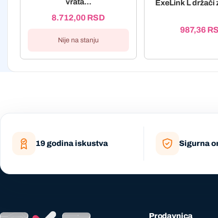
vrata...
ExeLink L držači 
8.712,00
RSD
987,36
R
Nije na stanju
19 godina iskustva
Sigurna o
Prodavnica