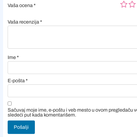
Vaša ocena
*
Vaša recenzija
*
Ime
*
E-pošta
*
Sačuvaj moje ime, e-poštu i veb mesto u ovom pregledaču 
sledeći put kada komentarišem.