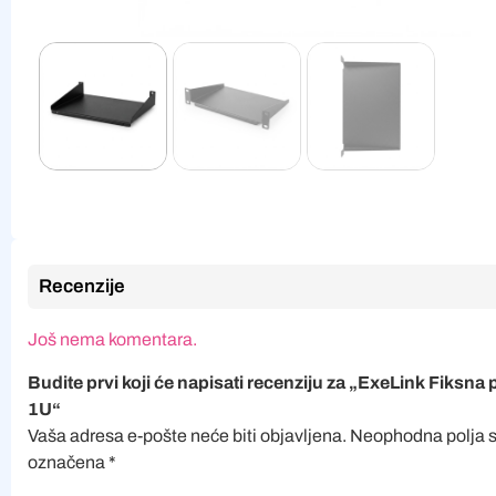
Recenzije
Još nema komentara.
Budite prvi koji će napisati recenziju za „ExeLink Fiksna 
1U“
Vaša adresa e-pošte neće biti objavljena.
Neophodna polja 
označena
*