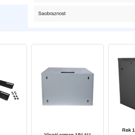
Saobraznost
Rek 
Viseći orman 19“ 4U