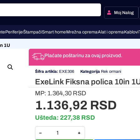
Moj Nalog
te
Periferije
Štampači
Smart home
Mrežna oprema
Alat i oprema
Kablovi
in 1U
Plaćate poštarinu za ovaj proizvod.
Šifra artikla:
EXE306
Kategorija
Rek ormani
ExeLink Fiksna polica 10in 1
MP:
1.364,30
RSD
1.136,92
RSD
Ušteda:
227,38
RSD
−
+