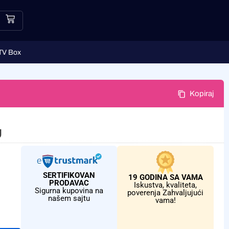
TV Box
Kopiraj
U
SERTIFIKOVAN
19 GODINA SA VAMA
PRODAVAC
Iskustva, kvaliteta,
Sigurna kupovina na
poverenja Zahvaljujući
našem sajtu
vama!