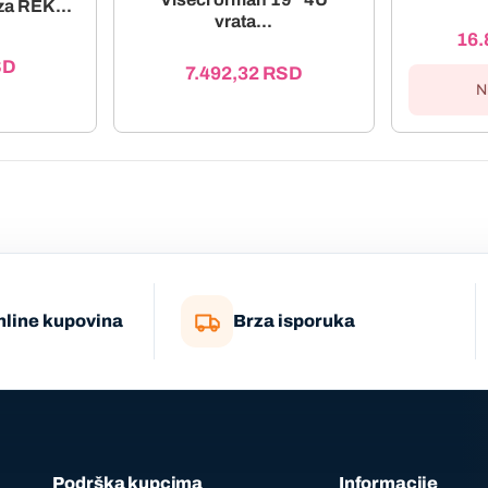
za REK...
vrata...
16.
SD
7.492,32
RSD
N
nline kupovina
Brza isporuka
Podrška kupcima
Informacije