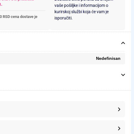
u.
vaše pošiljke i informacijom o
kurirskoj službi koja će vam je
0 RSD cena dostave je
isporučiti.
Nedefinisan