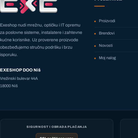
Proizvodi
Exeshop nudi mrežnu, optičku i IT opremu
za poslovne sisteme, instalatere i zahtevne
Brendovi
kućne korisnike. Uz proverene proizvode
Novosti
obezbeđujemo stručnu podršku i brzu
isporuku.
Moj nalog
EXESHOP DOO Niš
Vrežinski bulevar 44A
18000 Niš
SIGURNOST I OBRADA PLAĆANJA