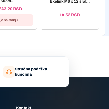
60cm...
Exelink M6 x 12 šraf...
843,20
RSD
14,52
RSD
ije na stanju
Stručna podrška
kupcima
Kontakt