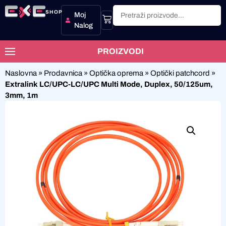
SHOP
Moj
Nalog
PROIZVODI
Naslovna
»
Prodavnica
»
Optička oprema
»
Optički patchcord
»
Extralink LC/UPC-LC/UPC Multi Mode, Duplex, 50/125um,
3mm, 1m