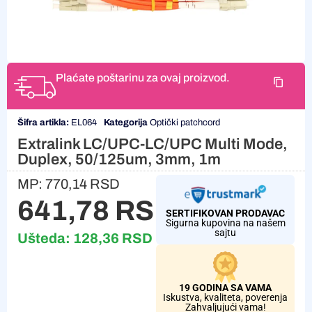
Plaćate poštarinu za ovaj proizvod.
Šifra artikla:
EL064
Kategorija
Optički patchcord
Extralink LC/UPC-LC/UPC Multi Mode,
Duplex, 50/125um, 3mm, 1m
MP:
770,14
RSD
641,78
RSD
SERTIFIKOVAN PRODAVAC
Sigurna kupovina na našem
sajtu
Ušteda:
128,36
RSD
19 GODINA SA VAMA
Iskustva, kvaliteta, poverenja
Zahvaljujući vama!