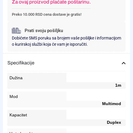
Za ovaj proizvod plaćate poštarinu.
Preko 10.000 RSD cena dostave je gratis!
Prati svoju pošiljku
Dobićete SMS poruku sa brojem vaše pošiljke i informacijom
o kurirskoj službi koja će vam je isporučiti.
Specifikacije
Dužina
1m
Mod
Multimod
Kapacitet
Duplex