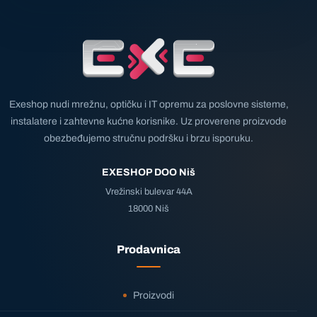
Exeshop nudi mrežnu, optičku i IT opremu za poslovne sisteme,
instalatere i zahtevne kućne korisnike. Uz proverene proizvode
obezbeđujemo stručnu podršku i brzu isporuku.
EXESHOP DOO Niš
Vrežinski bulevar 44A
18000 Niš
Prodavnica
Proizvodi