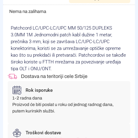
Nema na zalihama
Patchcord LC/UPC-LC/UPC MM 50/125 DUPLEKS
3.0MM 1M Jednomodni patch kabl dužine 1 metar,
prečnika 3 mm, koji se završava LC/UPC-LC/UPC
konektorima, koristi se za umrežavanje optičke opreme
kao što su prekidači ili pretvarači. Patchcordovi se takođe
široko koriste u FTTH mrežama za povezivanje uređaja
tipa OLT i ONU/ONT.
Dostava na teritoriji cele Srbije
Rok isporuke
1-2 radna dana
Proizvod će biti poslat u roku od jednog radnog dana,
putem kurirskih službi.
Troškovi dostave