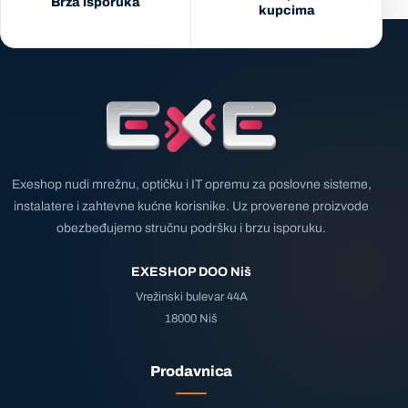
Brza isporuka
kupcima
Exeshop nudi mrežnu, optičku i IT opremu za poslovne sisteme,
instalatere i zahtevne kućne korisnike. Uz proverene proizvode
obezbeđujemo stručnu podršku i brzu isporuku.
EXESHOP DOO Niš
Vrežinski bulevar 44A
18000 Niš
Prodavnica