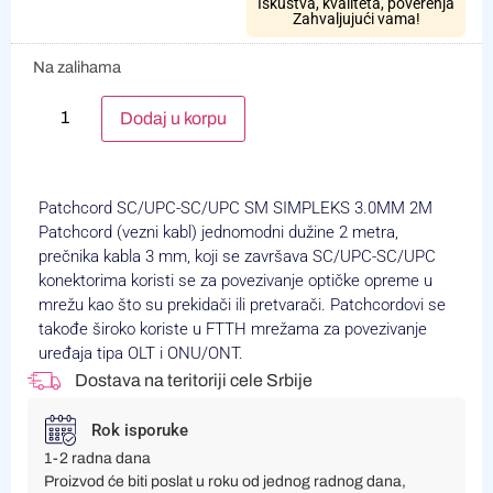
Iskustva, kvaliteta, poverenja
Zahvaljujući vama!
Na zalihama
Alternative:
Dodaj u korpu
Patchcord SC/UPC-SC/UPC SM SIMPLEKS 3.0MM 2M
Patchcord (vezni kabl) jednomodni dužine 2 metra,
prečnika kabla 3 mm, koji se završava SC/UPC-SC/UPC
konektorima koristi se za povezivanje optičke opreme u
mrežu kao što su prekidači ili pretvarači. Patchcordovi se
takođe široko koriste u FTTH mrežama za povezivanje
uređaja tipa OLT i ONU/ONT.
Dostava na teritoriji cele Srbije
Rok isporuke
1-2 radna dana
Proizvod će biti poslat u roku od jednog radnog dana,