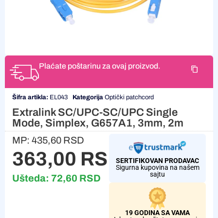
Plaćate poštarinu za ovaj proizvod.
Šifra artikla:
EL043
Kategorija
Optički patchcord
Extralink SC/UPC-SC/UPC Single
Mode, Simplex, G657A1, 3mm, 2m
MP:
435,60
RSD
363,00
RSD
SERTIFIKOVAN PRODAVAC
Sigurna kupovina na našem
sajtu
Ušteda:
72,60
RSD
19 GODINA SA VAMA