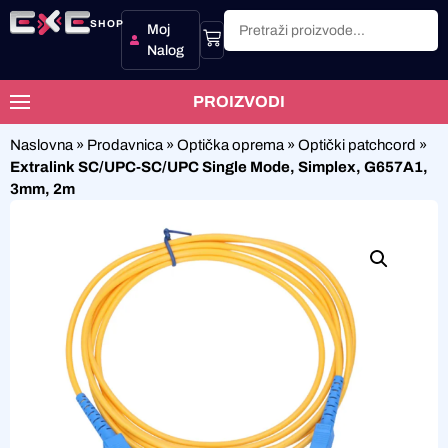
SHOP
Moj
Nalog
PROIZVODI
Naslovna
»
Prodavnica
»
Optička oprema
»
Optički patchcord
»
Extralink SC/UPC-SC/UPC Single Mode, Simplex, G657A1,
3mm, 2m