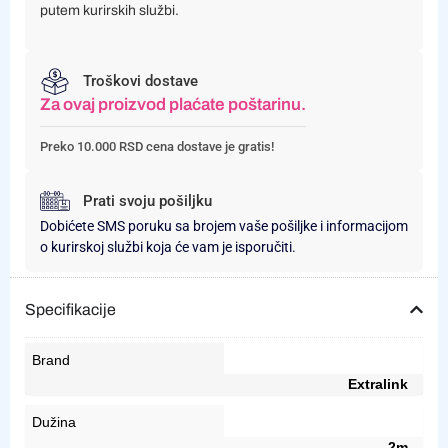
putem kurirskih službi.
Troškovi dostave
Za ovaj proizvod plaćate poštarinu.
Preko 10.000 RSD cena dostave je gratis!
Prati svoju pošiljku
Dobićete SMS poruku sa brojem vaše pošiljke i informacijom
o kurirskoj službi koja će vam je isporučiti.
Specifikacije
Brand
Extralink
Dužina
2m