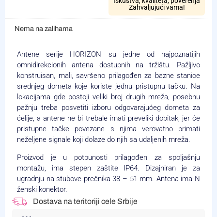
Iskustva, kvaliteta, poverenja
Zahvaljujući vama!
Nema na zalihama
Antene serije HORIZON su jedne od najpoznatijih
omnidirekcionih antena dostupnih na tržištu. Pažljivo
konstruisan, mali, savršeno prilagođen za bazne stanice
srednjeg dometa koje koriste jednu pristupnu tačku. Na
lokacijama gde postoji veliki broj drugih mreža, posebnu
pažnju treba posvetiti izboru odgovarajućeg dometa za
ćelije, a antene ne bi trebale imati preveliki dobitak, jer će
pristupne tačke povezane s njima verovatno primati
neželjene signale koji dolaze do njih sa udaljenih mreža.
Proizvod je u potpunosti prilagođen za spoljašnju
montažu, ima stepen zaštite IP64. Dizajniran je za
ugradnju na stubove prečnika 38 – 51 mm. Antena ima N
ženski konektor.
Dostava na teritoriji cele Srbije