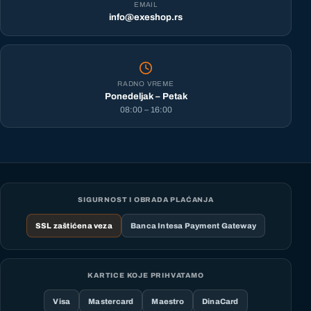
EMAIL
info@exeshop.rs
RADNO VREME
Ponedeljak – Petak
08:00 – 16:00
SIGURNOST I OBRADA PLAĆANJA
SSL zaštićena veza
Banca Intesa Payment Gateway
KARTICE KOJE PRIHVATAMO
Visa
Mastercard
Maestro
DinaCard