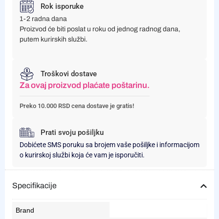
Rok isporuke
1-2 radna dana
Proizvod će biti poslat u roku od jednog radnog dana,
putem kurirskih službi.
Troškovi dostave
Za ovaj proizvod plaćate poštarinu.
Preko 10.000 RSD cena dostave je gratis!
Prati svoju pošiljku
Dobićete SMS poruku sa brojem vaše pošiljke i informacijom
o kurirskoj službi koja će vam je isporučiti.
Specifikacije
Brand