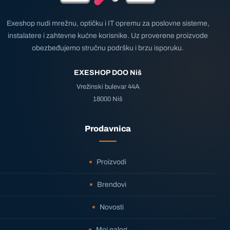
Exeshop nudi mrežnu, optičku i IT opremu za poslovne sisteme,
instalatere i zahtevne kućne korisnike. Uz proverene proizvode
obezbeđujemo stručnu podršku i brzu isporuku.
EXESHOP DOO Niš
Vrežinski bulevar 44A
18000 Niš
Prodavnica
Proizvodi
Brendovi
Novosti
Moj nalog