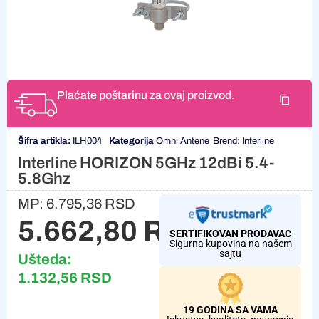
Plaćate poštarinu za ovaj proizvod.
Šifra artikla:
ILH004
Kategorija
Omni Antene
Brend:
Interline
Interline HORIZON 5GHz 12dBi 5.4-
5.8Ghz
MP:
6.795,36
RSD
5.662,80
RSD
SERTIFIKOVAN PRODAVAC
Sigurna kupovina na našem
sajtu
Ušteda:
1.132,56
RSD
19 GODINA SA VAMA