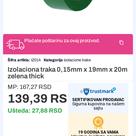
Plaćate poštarinu za ovaj proizvod.
Šifra artikla:
IZ014
Kategorija
Izolacione trake
Izolaciona traka 0,15mm x 19mm x 20m
zelena thick
MP:
167,27
RSD
139,39
RSD
SERTIFIKOVAN PRODAVAC
Sigurna kupovina na našem
sajtu
Ušteda:
27,88
RSD
19 GODINA SA VAMA