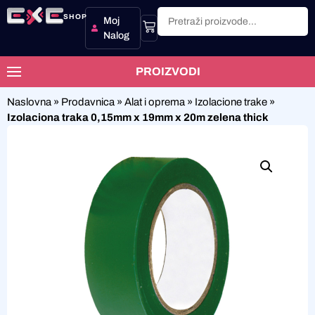
SHOP
Moj
Nalog
PROIZVODI
Naslovna
»
Prodavnica
»
Alat i oprema
»
Izolacione trake
»
Izolaciona traka 0,15mm x 19mm x 20m zelena thick