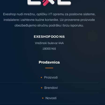
Exeshop nudi mrežnu, optičku i IT opremu za poslovne sisteme,
instalatere i zahtevne kućne korisnike. Uz proverene proizvode
obezbeđujemo stručnu podršku i brzu isporuku.
EXESHOP DOO Niš
Vrežinski bulevar 44A
18000 Niš
Prodavnica
Proizvodi
Brendovi
Novosti