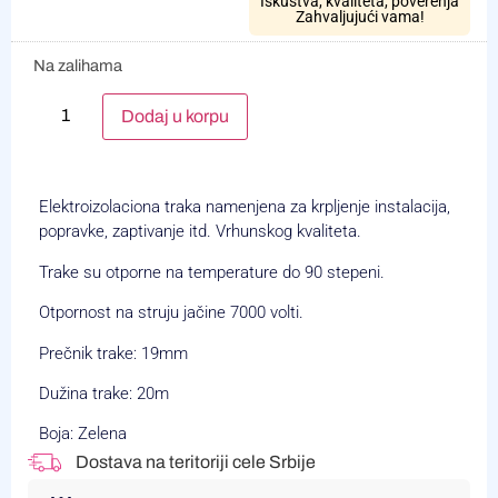
Iskustva, kvaliteta, poverenja
Zahvaljujući vama!
Na zalihama
Alternative:
Dodaj u korpu
Elektroizolaciona traka namenjena za krpljenje instalacija,
popravke, zaptivanje itd. Vrhunskog kvaliteta.
Trake su otporne na temperature do 90 stepeni.
Otpornost na struju jačine 7000 volti.
Prečnik trake: 19mm
Dužina trake: 20m
Boja: Zelena
Dostava na teritoriji cele Srbije