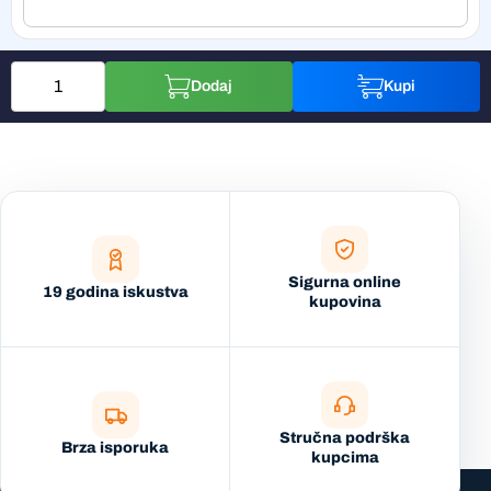
Dodaj
Kupi
Sigurna online
19 godina iskustva
kupovina
Stručna podrška
Brza isporuka
kupcima