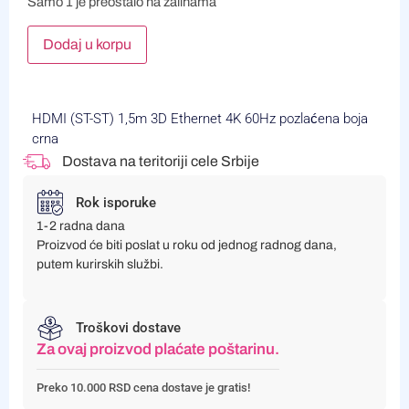
Samo 1 je preostalo na zalihama
Alternative:
Dodaj u korpu
HDMI (ST-ST) 1,5m 3D Ethernet 4K 60Hz pozlaćena boja
crna
Dostava na teritoriji cele Srbije
Rok isporuke
1-2 radna dana
Proizvod će biti poslat u roku od jednog radnog dana,
putem kurirskih službi.
Troškovi dostave
Za ovaj proizvod plaćate poštarinu.
Preko 10.000 RSD cena dostave je gratis!