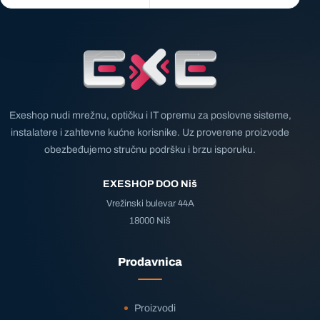
Exeshop nudi mrežnu, optičku i IT opremu za poslovne sisteme,
instalatere i zahtevne kućne korisnike. Uz proverene proizvode
obezbeđujemo stručnu podršku i brzu isporuku.
EXESHOP DOO Niš
Vrežinski bulevar 44A
18000 Niš
Prodavnica
Proizvodi