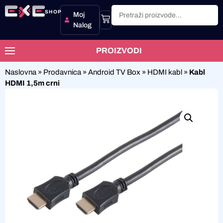
SHOP
Moj
Nalog
PROIZVODI
Naslovna
»
Prodavnica
»
Android TV Box
»
HDMI kabl
»
Kabl
HDMI 1,5m crni