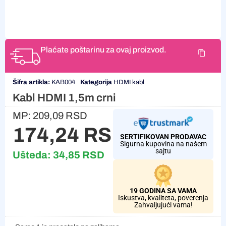
Plaćate poštarinu za ovaj proizvod.
Šifra artikla:
KAB004
Kategorija
HDMI kabl
Kabl HDMI 1,5m crni
MP:
209,09
RSD
174,24
RSD
SERTIFIKOVAN PRODAVAC
Sigurna kupovina na našem
sajtu
Ušteda:
34,85
RSD
19 GODINA SA VAMA
Iskustva, kvaliteta, poverenja
Zahvaljujući vama!