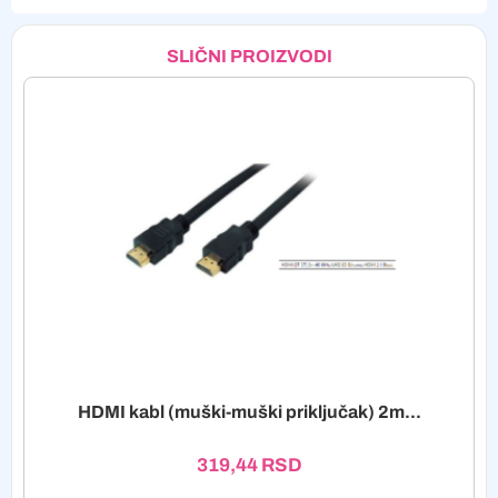
SLIČNI PROIZVODI
HDMI kabl (muški-muški priključak) 2m...
319,44
RSD